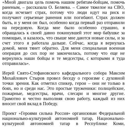
«Мной двигала цель помочь нашим ребятам-бойцам, помочь
раненым, – рассказала О. Беляева. – Самое тяжелое на СВО,
когда исчезает страх, потому что люди идут на риск и
получают серьезные ранения или погибают. Страх должен
быть, и у меня он был, особенно когда первый раз отправили
на передовую. Когда мне было особенно страшно, я
обращалась к своей давно покинувшей этот мир бабушке за
помощью, и казалось, что свыше мне даются новые силы, и за
счет этого я работала дальше. Сейчас, когда я вернулась
домой, меня тянет обратно. Для меня специальная военная
операция до сих пор не закончилась, потому что еще не
вернулись наши бойцы и те медсестры, с которыми я туда
отправилась».
Иерей Свято-Стефановского кафедрального собора Максим
Михайлович Стыров провел беседу о героизме с духовной
точки зрения. Как отметил спикер, герои – они не только в
боях, но и среди нас. Это простые труженики: полицейские,
пожарные, медсестры, врачи, слесари и многие другие.
Грамотно и честно выполняя свою работу, каждый из них
вносит свой вклад в Победу.
Проект «Героями сильна Россия» организован Федеральной
национально-культурной автономией татар, Национально-
культурной автономией татар в Республике Коми,