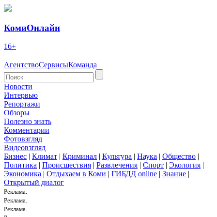
КомиОнлайн
16+
Агентство
Сервисы
Команда
Новости
Интервью
Репортажи
Обзоры
Полезно знать
Комментарии
Фотовзгляд
Видеовзгляд
Бизнес
|
Климат
|
Криминал
|
Культура
|
Наука
|
Общество
|
Политика
|
Происшествия
|
Развлечения
|
Спорт
|
Экология
|
Экономика
|
Отдыхаем в Коми
|
ГИБДД online
|
Знание
|
Открытый диалог
Реклама.
Реклама.
Реклама.