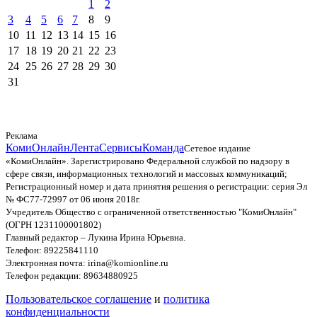
1
2
3
4
5
6
7
8
9
10
11
12
13
14
15
16
17
18
19
20
21
22
23
24
25
26
27
28
29
30
31
Реклама
КомиОнлайн
Лента
Сервисы
Команда
Сетевое издание
«КомиОнлайн». Зарегистрировано Федеральной службой по надзору в
сфере связи, информационных технологий и массовых коммуникаций;
Регистрационный номер и дата принятия решения о регистрации: серия Эл
№ ФС77-72997 от 06 июня 2018г.
Учредитель Общество с ограниченной ответственностью "КомиОнлайн"
(ОГРН 1231100001802)
Главный редактор – Лукина Ирина Юрьевна.
Телефон: 89225841110
Электронная почта: irina@komionline.ru
Телефон редакции: 89634880925
Пользовательское соглашение
и
политика
конфиденциальности