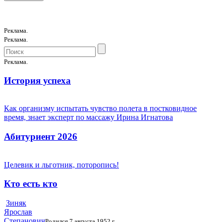
Реклама.
Реклама.
Реклама.
История успеха
Как организму испытать чувство полета в постковидное
время, знает эксперт по массажу Ирина Игнатова
Абитуриент 2026
Целевик и льготник, поторопись!
Кто есть кто
Зиняк
Ярослав
Степанович
Родился 7 августа 1952 г.