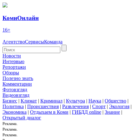
КомиОнлайн
16+
Агентство
Сервисы
Команда
Новости
Интервью
Репортажи
Обзоры
Полезно знать
Комментарии
Фотовзгляд
Видеовзгляд
Бизнес
|
Климат
|
Криминал
|
Культура
|
Наука
|
Общество
|
Политика
|
Происшествия
|
Развлечения
|
Спорт
|
Экология
|
Экономика
|
Отдыхаем в Коми
|
ГИБДД online
|
Знание
|
Открытый диалог
Реклама.
Реклама.
Реклама.