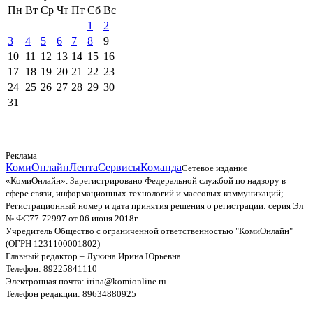
Пн
Вт
Ср
Чт
Пт
Сб
Вс
1
2
3
4
5
6
7
8
9
10
11
12
13
14
15
16
17
18
19
20
21
22
23
24
25
26
27
28
29
30
31
Реклама
КомиОнлайн
Лента
Сервисы
Команда
Сетевое издание
«КомиОнлайн». Зарегистрировано Федеральной службой по надзору в
сфере связи, информационных технологий и массовых коммуникаций;
Регистрационный номер и дата принятия решения о регистрации: серия Эл
№ ФС77-72997 от 06 июня 2018г.
Учредитель Общество с ограниченной ответственностью "КомиОнлайн"
(ОГРН 1231100001802)
Главный редактор – Лукина Ирина Юрьевна.
Телефон: 89225841110
Электронная почта: irina@komionline.ru
Телефон редакции: 89634880925