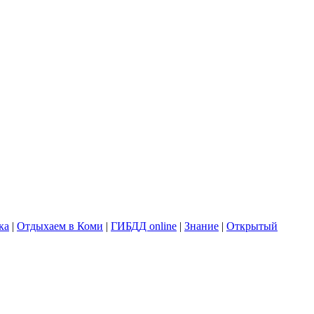
ка
|
Отдыхаем в Коми
|
ГИБДД online
|
Знание
|
Открытый