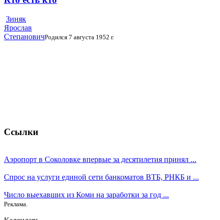
Зиняк
Ярослав
Степанович
Родился 7 августа 1952 г.
Ссылки
Аэропорт в Соколовке впервые за десятилетия принял ...
Спрос на услуги единой сети банкоматов ВТБ, РНКБ и ...
Число выехавших из Коми на заработки за год ...
Реклама.