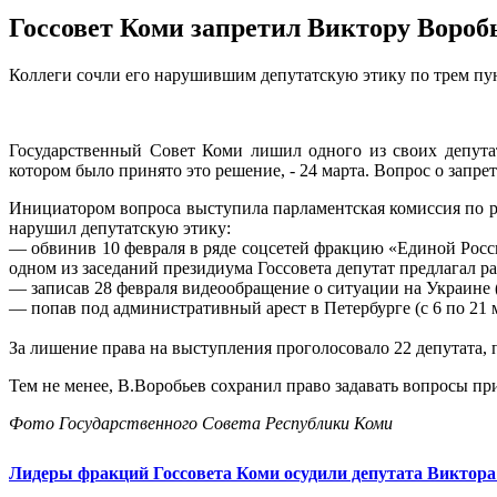
Госсовет Коми запретил Виктору Вороб
Коллеги сочли его нарушившим депутатскую этику по трем пу
Государственный Совет Коми лишил одного из своих депу
котором было принято это решение, - 24 марта. Вопрос о запре
Инициатором вопроса выступила парламентская комиссия по ре
нарушил депутатскую этику:
— обвинив 10 февраля в ряде соцсетей фракцию «Единой Росси
одном из заседаний президиума Госсовета депутат предлагал р
— записав 28 февраля видеообращение о ситуации на Украине
— попав под административный арест в Петербурге (с 6 по 21 
За лишение права на выступления проголосовало 22 депутата, 
Тем не менее, В.Воробьев сохранил право задавать вопросы пр
Фото Государственного Совета Республики Коми
Лидеры фракций Госсовета Коми осудили депутата Виктора