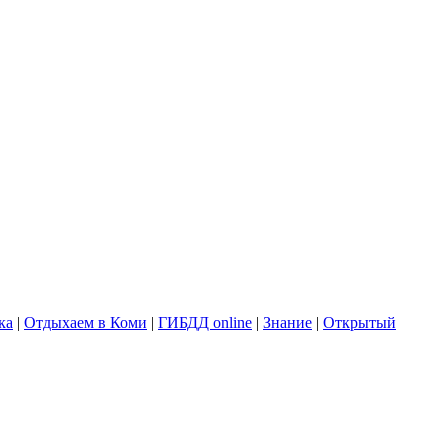
ка
|
Отдыхаем в Коми
|
ГИБДД online
|
Знание
|
Открытый