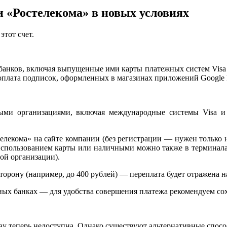
и «Ростелекома» в новых условиях
этот счет.
банков, включая выпущенные ими карты платежных систем Visa и 
 оплата подписок, оформленных в магазинах приложений Google P
ми организациями, включая международные системы Visa и M
елекома» на сайте компании (без регистрации — нужен только н
спользованием карты или наличными можно также в терминалах
ной организации).
рону (например, до 400 рублей) — переплата будет отражена на
ьных банках — для удобства совершения платежа рекомендуем сох
Pay теперь недоступна. Однако существуют альтернативные спос