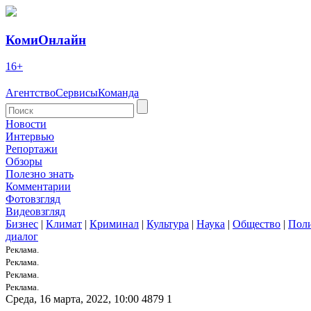
КомиОнлайн
16+
Агентство
Сервисы
Команда
Новости
Интервью
Репортажи
Обзоры
Полезно знать
Комментарии
Фотовзгляд
Видеовзгляд
Бизнес
|
Климат
|
Криминал
|
Культура
|
Наука
|
Общество
|
Пол
диалог
Реклама.
Реклама.
Реклама.
Реклама.
Среда, 16 марта, 2022, 10:00
4879
1