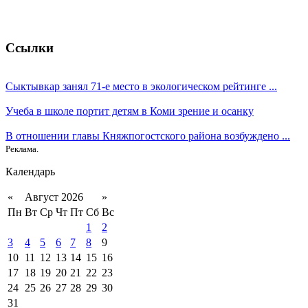
Ссылки
Сыктывкар занял 71-е место в экологическом рейтинге ...
Учеба в школе портит детям в Коми зрение и осанку
В отношении главы Княжпогостского района возбуждено ...
Реклама.
Календарь
«
Август 2026
»
Пн
Вт
Ср
Чт
Пт
Сб
Вс
1
2
3
4
5
6
7
8
9
10
11
12
13
14
15
16
17
18
19
20
21
22
23
24
25
26
27
28
29
30
31