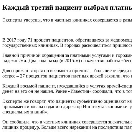
Каждый третий пациент выбрал платные
Эксперты уверены, что в частных клиниках совершается в раз
В 2017 году 71 процент пациентов, обратившихся за медпомощь
государственных клиниках. В городах раскошелиться пришлось 
Главной причиной обращения за платными услугами и горожане
надежными. Два года назад (в 2015-м) на качество работы «бе
Для горожан вторая по весомости причина – большие очереди и
острее – 27 процентов пациентов платных врачей заявили, чт
Каждый восьмой пациент, нуждавшийся в услугах врачей-специа
денег на это он не нашел. Ранее «Известия» сообщали, что в 
Эксперты же говорят, что пациенты субъективно оценивают к
прокомментировала изданию директор Института экономики 
специальных знаний».
Он сообщила, что в частных клиниках совершается значительн
лишних процедур. Больше всего нареканий на последствия пла