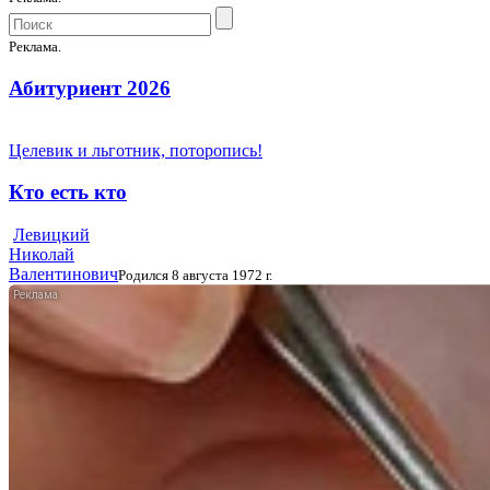
Реклама.
Абитуриент 2026
Целевик и льготник, поторопись!
Кто есть кто
Левицкий
Николай
Валентинович
Родился 8 августа 1972 г.