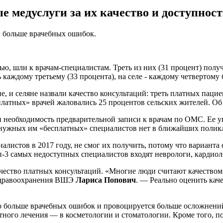
 медуслуги за их качество и доступност
ы больше врачебных ошибок.
ю, шли к врачам-специалистам. Треть из них (31 процент) получ
каждому третьему (33 процента), на селе - каждому четвертому 
, и селяне назвали качество консультаций: треть платных паци
сплатных» врачей жаловались 25 процентов сельских жителей. Об
 необходимость предварительной записи к врачам по ОМС. Ее ук
о нужных им «бесплатных» специалистов нет в ближайших полик
листов в 2017 году, не смог их получить, потому что варианта 
топ-3 самых недоступных специалистов входят неврологи, кардио
ачество платных консультаций. «Многие люди считают качество
здравоохранения ВШЭ
Лариса Попович
. — Реально оценить кач
о больше врачебных ошибок и провоцируется больше осложнений.
тного лечения — в косметологии и стоматологии. Кроме того, п