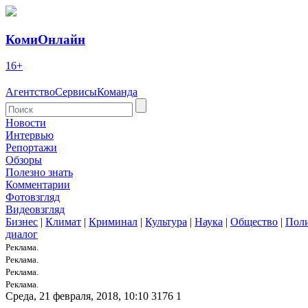
КомиОнлайн
16+
Агентство
Сервисы
Команда
Новости
Интервью
Репортажи
Обзоры
Полезно знать
Комментарии
Фотовзгляд
Видеовзгляд
Бизнес
|
Климат
|
Криминал
|
Культура
|
Наука
|
Общество
|
Пол
диалог
Реклама.
Реклама.
Реклама.
Реклама.
Среда, 21 февраля, 2018, 10:10
3176
1