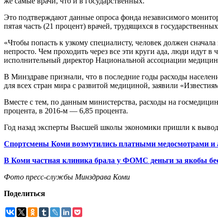
же самые врачи, что и в государственных.
Это подтверждают данные опроса фонда независимого мониторин
пятая часть (21 процент) врачей, трудящихся в государственн
«Чтобы попасть к узкому специалисту, человек должен сначала 
непросто. Чем проходить через все эти круги ада, люди идут в
исполнительный директор Национальной ассоциации медицин
В Минздраве признали, что в последние годы расходы населен
для всех стран мира с развитой медициной, заявили «Известия
Вместе с тем, по данным министерства, расходы на госмедицину
процента, в 2016-м — 6,85 процента.
Год назад эксперты Высшей школы экономики пришли к выводу
Спортсмены Коми возмутились платными медосмотрами и 
В Коми частная клиника брала у ФОМС деньги за якобы бес
Фото пресс-службы Минздрава Коми
Поделиться