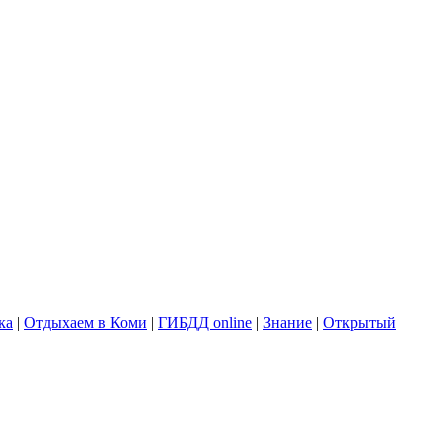
ка
|
Отдыхаем в Коми
|
ГИБДД online
|
Знание
|
Открытый