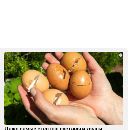
i
Даже самые стертые суставы и хрящи