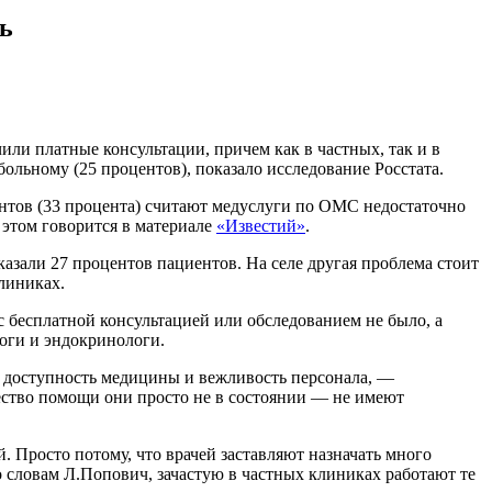
ь
или платные консультации, причем как в частных, так и в
больному (25 процентов), показало исследование Росстата.
ентов (33 процента) считают медуслуги по ОМС недостаточно
 этом говорится в материале
«Известий»
.
азали 27 процентов пациентов. На селе другая проблема стоит
линиках.
с бесплатной консультацией или обследованием не было, а
логи и эндокринологи.
м доступность медицины и вежливость персонала, —
ество помощи они просто не в состоянии — не имеют
 Просто потому, что врачей заставляют назначать много
о словам Л.Попович, зачастую в частных клиниках работают те