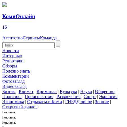
КомиОнлайн
16+
Агентство
Сервисы
Команда
Новости
Интервью
Репортажи
Обзоры
Полезно знать
Комментарии
Фотовзгляд
Видеовзгляд
Бизнес
|
Климат
|
Криминал
|
Культура
|
Наука
|
Общество
|
Политика
|
Происшествия
|
Развлечения
|
Спорт
|
Экология
|
Экономика
|
Отдыхаем в Коми
|
ГИБДД online
|
Знание
|
Открытый диалог
Реклама.
Реклама.
Реклама.