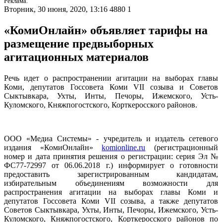
Реклама.
Вторник, 30 июня, 2020, 13:16
4880
1
«КомиОнлайн» объявляет тарифы на
размещение предвыборных
агитационных материалов
Речь идет о распространении агитации на выборах главы
Коми, депутатов Госсовета Коми VII созыва и Советов
Сыктывкара, Ухты, Инты, Печоры, Ижемского, Усть-
Куломского, Княжпогостского, Корткеросского районов.
ООО «Медиа Системы» - учредитель и издатель сетевого
издания «КомиОнлайн»
komionline.ru
(регистрационный
номер и дата принятия решения о регистрации: серия Эл №
ФС77-72997 от 06.06.2018 г.) информирует о готовности
предоставить зарегистрированным кандидатам,
избирательным объединениям возможности для
распространения агитации на выборах главы Коми и
депутатов Госсовета Коми VII созыва, а также депутатов
Советов Сыктывкара, Ухты, Инты, Печоры, Ижемского, Усть-
Куломского, Княжпогостского, Корткеросского районов по