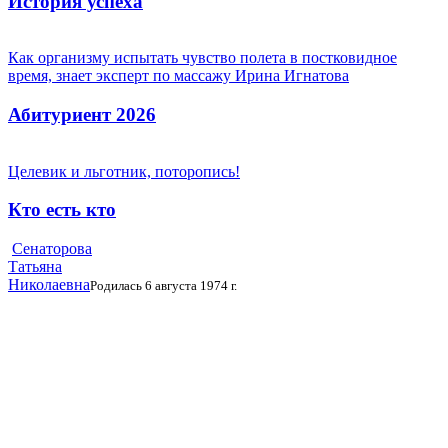
История успеха
Как организму испытать чувство полета в постковидное
время, знает эксперт по массажу Ирина Игнатова
Абитуриент 2026
Целевик и льготник, поторопись!
Кто есть кто
Сенаторова
Татьяна
Николаевна
Родилась 6 августа 1974 г.