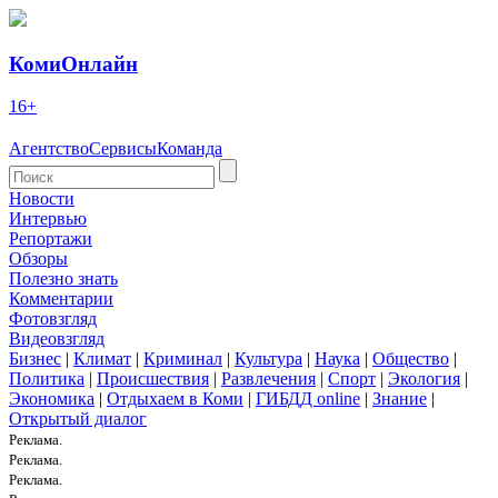
КомиОнлайн
16+
Агентство
Сервисы
Команда
Новости
Интервью
Репортажи
Обзоры
Полезно знать
Комментарии
Фотовзгляд
Видеовзгляд
Бизнес
|
Климат
|
Криминал
|
Культура
|
Наука
|
Общество
|
Политика
|
Происшествия
|
Развлечения
|
Спорт
|
Экология
|
Экономика
|
Отдыхаем в Коми
|
ГИБДД online
|
Знание
|
Открытый диалог
Реклама.
Реклама.
Реклама.