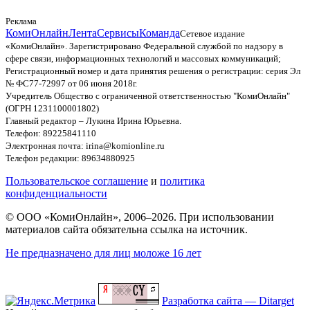
Реклама
КомиОнлайн
Лента
Сервисы
Команда
Сетевое издание
«КомиОнлайн». Зарегистрировано Федеральной службой по надзору в
сфере связи, информационных технологий и массовых коммуникаций;
Регистрационный номер и дата принятия решения о регистрации: серия Эл
№ ФС77-72997 от 06 июня 2018г.
Учредитель Общество с ограниченной ответственностью "КомиОнлайн"
(ОГРН 1231100001802)
Главный редактор – Лукина Ирина Юрьевна.
Телефон: 89225841110
Электронная почта: irina@komionline.ru
Телефон редакции: 89634880925
Пользовательское соглашение
и
политика
конфиденциальности
© ООО «КомиОнлайн», 2006–2026. При использовании
материалов сайта обязательна ссылка на источник.
Не предназначено для лиц моложе 16 лет
Разработка сайта — Ditarget