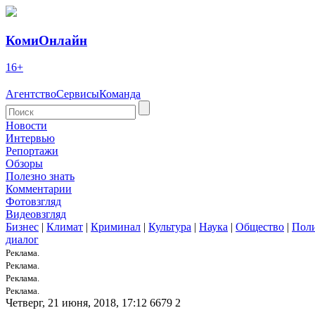
КомиОнлайн
16+
Агентство
Сервисы
Команда
Новости
Интервью
Репортажи
Обзоры
Полезно знать
Комментарии
Фотовзгляд
Видеовзгляд
Бизнес
|
Климат
|
Криминал
|
Культура
|
Наука
|
Общество
|
Пол
диалог
Реклама.
Реклама.
Реклама.
Реклама.
Четверг, 21 июня, 2018, 17:12
6679
2