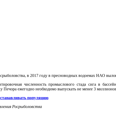
рыболовства, в 2017 году в пресноводных водоемах НАО выловил
нтировочная численность промыслового стада сига в бассе
еку Печора ежегодно необходимо выпускать не менее 3 миллион
сстанавливать популяцию
вления Росрыболовства