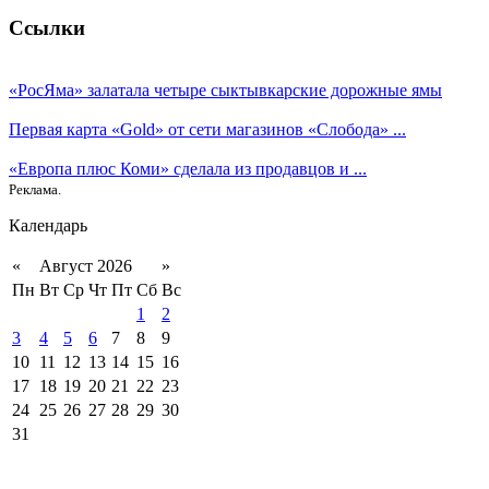
Ссылки
«РосЯма» залатала четыре сыктывкарские дорожные ямы
Первая карта «Gold» от сети магазинов «Слобода» ...
«Европа плюс Коми» сделала из продавцов и ...
Реклама.
Календарь
«
Август 2026
»
Пн
Вт
Ср
Чт
Пт
Сб
Вс
1
2
3
4
5
6
7
8
9
10
11
12
13
14
15
16
17
18
19
20
21
22
23
24
25
26
27
28
29
30
31