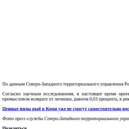
По данным Северо-Западного территориального управления Рос
Согласно научным исследованиям, в настоящее время орие
промысловом возврате от личинки, равном 0,03 процента, в р
Ценные виды рыб в Коми уже не смогут самостоятельно во
Фото пресс-службы Северо-Западного территориального упра
Поделиться