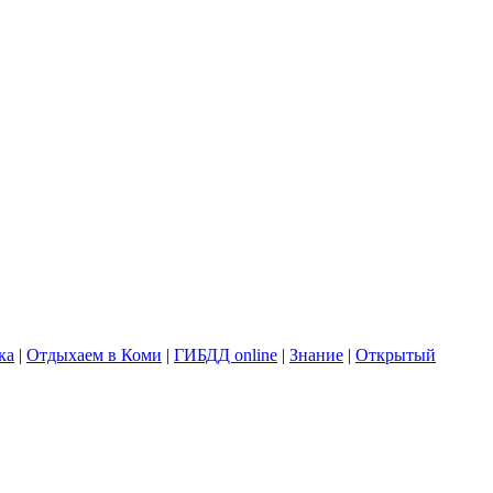
ка
|
Отдыхаем в Коми
|
ГИБДД online
|
Знание
|
Открытый