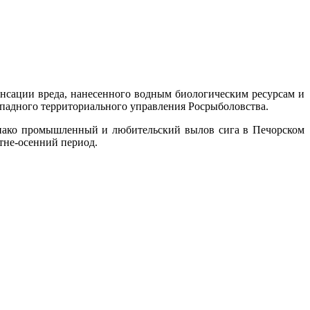
енсации вреда, нанесенного водным биологическим ресурсам и
ападного территориального управления Росрыболовства.
днако промышленный и любительский вылов сига в Печорском
тне-осенний период.