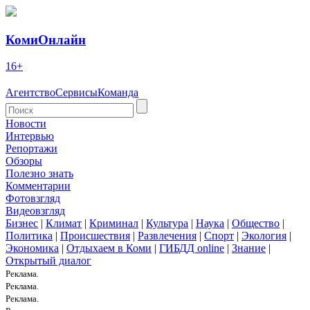
КомиОнлайн
16+
Агентство
Сервисы
Команда
Новости
Интервью
Репортажи
Обзоры
Полезно знать
Комментарии
Фотовзгляд
Видеовзгляд
Бизнес
|
Климат
|
Криминал
|
Культура
|
Наука
|
Общество
|
Политика
|
Происшествия
|
Развлечения
|
Спорт
|
Экология
|
Экономика
|
Отдыхаем в Коми
|
ГИБДД online
|
Знание
|
Открытый диалог
Реклама.
Реклама.
Реклама.