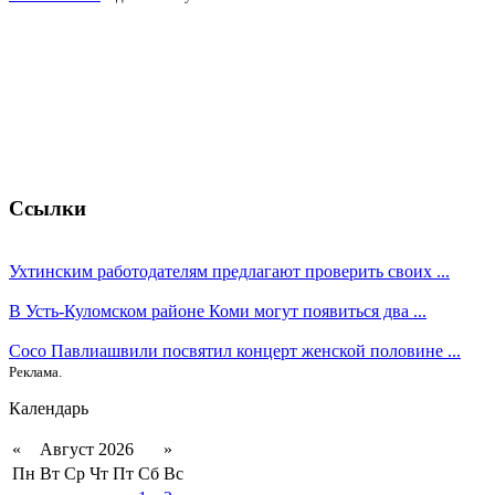
Ссылки
Ухтинским работодателям предлагают проверить своих ...
В Усть-Куломском районе Коми могут появиться два ...
Сосо Павлиашвили посвятил концерт женской половине ...
Реклама.
Календарь
«
Август 2026
»
Пн
Вт
Ср
Чт
Пт
Сб
Вс