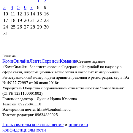
1
2
3
4
5
6
7
8
9
10
11
12
13
14
15
16
17
18
19
20
21
22
23
24
25
26
27
28
29
30
31
Реклама
КомиОнлайн
Лента
Сервисы
Команда
Сетевое издание
«КомиОнлайн». Зарегистрировано Федеральной службой по надзору в
сфере связи, информационных технологий и массовых коммуникаций;
Регистрационный номер и дата принятия решения о регистрации: серия Эл
№ ФС77-72997 от 06 июня 2018г.
Учредитель Общество с ограниченной ответственностью "КомиОнлайн"
(ОГРН 1231100001802)
Главный редактор – Лукина Ирина Юрьевна.
Телефон: 89225841110
Электронная почта: irina@komionline.ru
Телефон редакции: 89634880925
Пользовательское соглашение
и
политика
конфиденциальности