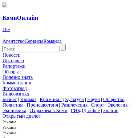
КомиОнлайн
16+
Агентство
Сервисы
Команда
Новости
Интервью
Репортажи
Обзоры
Полезно знать
Комментарии
Фотовзгляд
Видеовзгляд
Бизнес
|
Климат
|
Криминал
|
Культура
|
Наука
|
Общество
|
Политика
|
Происшествия
|
Развлечения
|
Спорт
|
Экология
|
Экономика
|
Отдыхаем в Коми
|
ГИБДД online
|
Знание
|
Открытый диалог
Реклама.
Реклама.
Реклама.