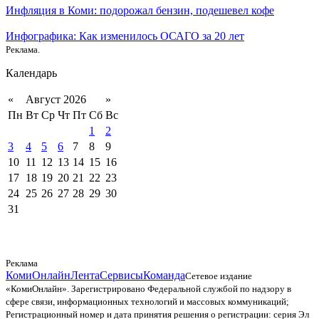
Инфляция в Коми: подорожал бензин, подешевел кофе
Инфографика: Как изменилось ОСАГО за 20 лет
Реклама.
Календарь
«
Август 2026
»
Пн
Вт
Ср
Чт
Пт
Сб
Вс
1
2
3
4
5
6
7
8
9
10
11
12
13
14
15
16
17
18
19
20
21
22
23
24
25
26
27
28
29
30
31
Реклама
КомиОнлайн
Лента
Сервисы
Команда
Сетевое издание
«КомиОнлайн». Зарегистрировано Федеральной службой по надзору в
сфере связи, информационных технологий и массовых коммуникаций;
Регистрационный номер и дата принятия решения о регистрации: серия Эл