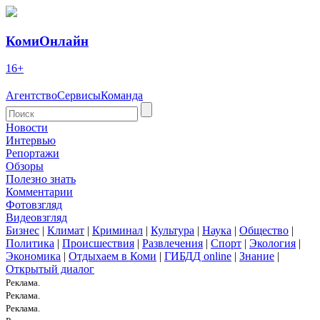
КомиОнлайн
16+
Агентство
Сервисы
Команда
Новости
Интервью
Репортажи
Обзоры
Полезно знать
Комментарии
Фотовзгляд
Видеовзгляд
Бизнес
|
Климат
|
Криминал
|
Культура
|
Наука
|
Общество
|
Политика
|
Происшествия
|
Развлечения
|
Спорт
|
Экология
|
Экономика
|
Отдыхаем в Коми
|
ГИБДД online
|
Знание
|
Открытый диалог
Реклама.
Реклама.
Реклама.