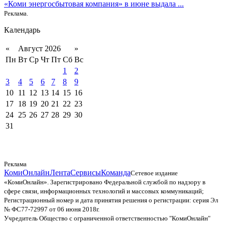
«Коми энергосбытовая компания» в июне выдала ...
Реклама.
Календарь
«
Август 2026
»
Пн
Вт
Ср
Чт
Пт
Сб
Вс
1
2
3
4
5
6
7
8
9
10
11
12
13
14
15
16
17
18
19
20
21
22
23
24
25
26
27
28
29
30
31
Реклама
КомиОнлайн
Лента
Сервисы
Команда
Сетевое издание
«КомиОнлайн». Зарегистрировано Федеральной службой по надзору в
сфере связи, информационных технологий и массовых коммуникаций;
Регистрационный номер и дата принятия решения о регистрации: серия Эл
№ ФС77-72997 от 06 июня 2018г.
Учредитель Общество с ограниченной ответственностью "КомиОнлайн"