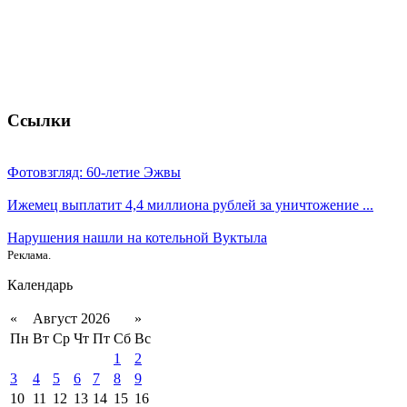
Ссылки
Фотовзгляд: 60-летие Эжвы
Ижемец выплатит 4,4 миллиона рублей за уничтожение ...
Нарушения нашли на котельной Вуктыла
Реклама.
Календарь
«
Август 2026
»
Пн
Вт
Ср
Чт
Пт
Сб
Вс
1
2
3
4
5
6
7
8
9
10
11
12
13
14
15
16