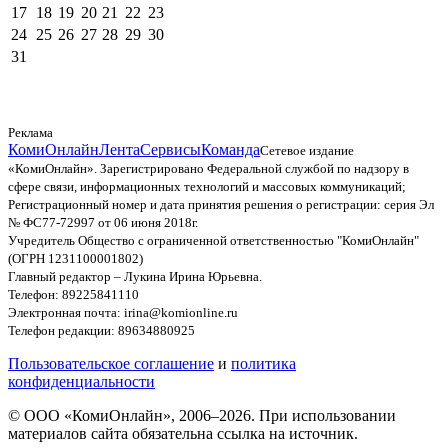
17
18
19
20
21
22
23
24
25
26
27
28
29
30
31
Реклама
КомиОнлайн
Лента
Сервисы
Команда
Сетевое издание
«КомиОнлайн». Зарегистрировано Федеральной службой по надзору в
сфере связи, информационных технологий и массовых коммуникаций;
Регистрационный номер и дата принятия решения о регистрации: серия Эл
№ ФС77-72997 от 06 июня 2018г.
Учредитель Общество с ограниченной ответственностью "КомиОнлайн"
(ОГРН 1231100001802)
Главный редактор – Лукина Ирина Юрьевна.
Телефон: 89225841110
Электронная почта: irina@komionline.ru
Телефон редакции: 89634880925
Пользовательское соглашение
и
политика
конфиденциальности
© ООО «КомиОнлайн», 2006–2026. При использовании
материалов сайта обязательна ссылка на источник.