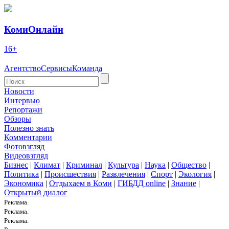
КомиОнлайн
16+
Агентство
Сервисы
Команда
Новости
Интервью
Репортажи
Обзоры
Полезно знать
Комментарии
Фотовзгляд
Видеовзгляд
Бизнес
|
Климат
|
Криминал
|
Культура
|
Наука
|
Общество
|
Политика
|
Происшествия
|
Развлечения
|
Спорт
|
Экология
|
Экономика
|
Отдыхаем в Коми
|
ГИБДД online
|
Знание
|
Открытый диалог
Реклама.
Реклама.
Реклама.