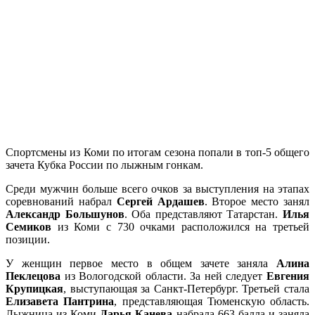
Спортсмены из Коми по итогам сезона попали в топ-5 общего
зачета Кубка России по лыжным гонкам.
Среди мужчин больше всего очков за выступления на этапах
соревнований набрал
Сергей Ардашев
. Второе место занял
Александр Большунов
. Оба представляют Татарстан.
Илья
Семиков
из Коми с 730 очками расположился на третьей
позиции.
У женщин первое место в общем зачете заняла
Алина
Пеклецова
из Вологодской области. За ней следует
Евгения
Крупицкая
, выступающая за Санкт-Петербург. Третьей стала
Елизавета Пантрина
, представляющая Тюменскую область.
Лыжница из Коми
Дарья Канева
набрала 663 балла и заняла