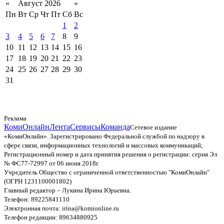
«
Август 2026
»
Пн
Вт
Ср
Чт
Пт
Сб
Вс
1
2
3
4
5
6
7
8
9
10
11
12
13
14
15
16
17
18
19
20
21
22
23
24
25
26
27
28
29
30
31
Реклама
КомиОнлайн
Лента
Сервисы
Команда
Сетевое издание
«КомиОнлайн». Зарегистрировано Федеральной службой по надзору в
сфере связи, информационных технологий и массовых коммуникаций;
Регистрационный номер и дата принятия решения о регистрации: серия Эл
№ ФС77-72997 от 06 июня 2018г.
Учредитель Общество с ограниченной ответственностью "КомиОнлайн"
(ОГРН 1231100001802)
Главный редактор – Лукина Ирина Юрьевна.
Телефон: 89225841110
Электронная почта: irina@komionline.ru
Телефон редакции: 89634880925