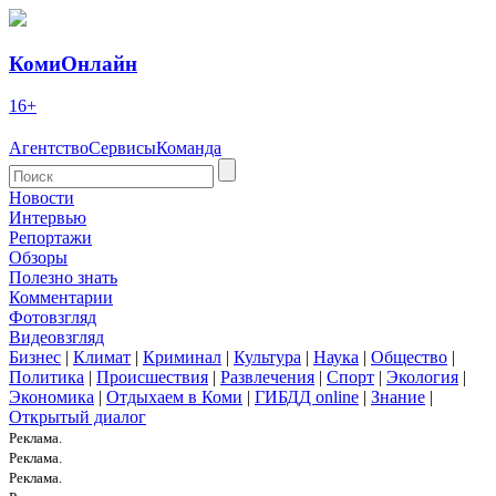
КомиОнлайн
16+
Агентство
Сервисы
Команда
Новости
Интервью
Репортажи
Обзоры
Полезно знать
Комментарии
Фотовзгляд
Видеовзгляд
Бизнес
|
Климат
|
Криминал
|
Культура
|
Наука
|
Общество
|
Политика
|
Происшествия
|
Развлечения
|
Спорт
|
Экология
|
Экономика
|
Отдыхаем в Коми
|
ГИБДД online
|
Знание
|
Открытый диалог
Реклама.
Реклама.
Реклама.