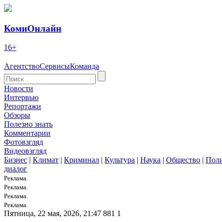
КомиОнлайн
16+
Агентство
Сервисы
Команда
Новости
Интервью
Репортажи
Обзоры
Полезно знать
Комментарии
Фотовзгляд
Видеовзгляд
Бизнес
|
Климат
|
Криминал
|
Культура
|
Наука
|
Общество
|
Пол
диалог
Реклама.
Реклама.
Реклама.
Реклама.
Пятница, 22 мая, 2026, 21:47
881
1