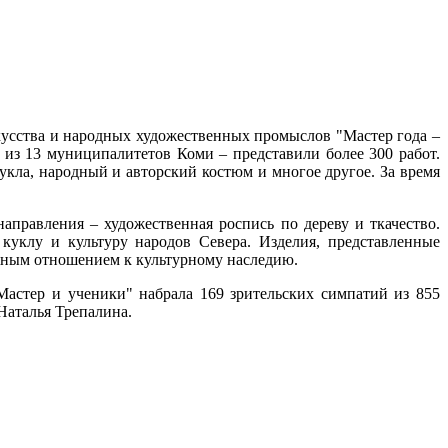
кусства и народных художественных промыслов "Мастер года –
 из 13 муниципалитетов Коми – представили более 300 работ.
кукла, народный и авторский костюм и многое другое. За время
аправления – художественная роспись по дереву и ткачество.
уклу и культуру народов Севера. Изделия, представленные
режным отношением к культурному наследию.
Мастер и ученики" набрала 169 зрительских симпатий из 855
Наталья Трепалина.