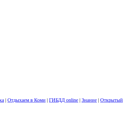
ка
|
Отдыхаем в Коми
|
ГИБДД online
|
Знание
|
Открытый