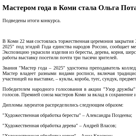
Мастером года в Коми стала Ольга Пот
Подведены итоги конкурса.
В Коми 22 мая состоялась торжественная церемония закрытия
2025" под эгидой Года единства народов России, сообщает м
Экспозицию украсили изделия из бересты, дерева, корня, шерс
работы выставку посетили почти три тысячи зрителей.
Звания "Мастер года – 2025" удостоена преподаватель колле
Мастер владеет разными видами росписи, включая традици
участницей на выставке, – куклы, короба, туес, сундук, пред
Победителем народного голосования в акции "Узор дружбы" 
голосов. Премией союза мастеров Коми за вклад в сохранение
Дипломы лауреатов распределились следующим образом:
"Художественная обработка бересты" – Александра Поздеева;
"Художественная обработка дерева" – Андрей Власов;
"Художественная обработка корня" – Анна Красман;