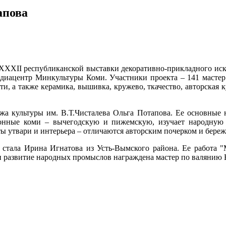
апова
 XXXII республиканской выставки декоративно-прикладного ис
едиацентр Минкультуры Коми. Участники проекта – 141 мастер
ти, а также керамика, вышивка, кружево, ткачество, авторская 
джа культуры им. В.Т.Чисталева Ольга Потапова. Ее основные н
онные коми – вычегодскую и пижемскую, изучает народную к
меты утвари и интерьера – отличаются авторским почерком и бе
стала Ирина Игнатова из Усть-Вымского района. Ее работа "
 и развитие народных промыслов награждена мастер по валянию 