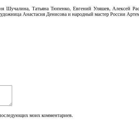
я Шучалина, Татьяна Тюпенко, Евгений Уляшев, Алексей Рас
 художница Анастасия Денисова и народный мастер России Арте
ля последующих моих комментариев.