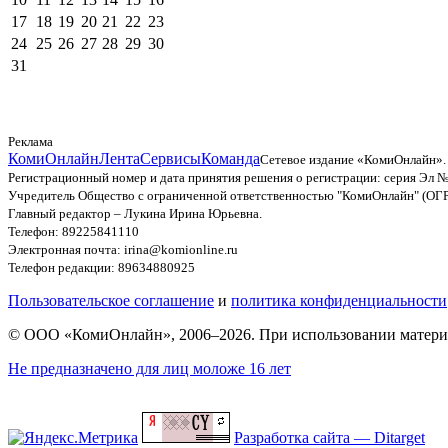
17
18
19
20
21
22
23
24
25
26
27
28
29
30
31
Реклама
КомиОнлайн
Лента
Сервисы
Команда
Сетевое издание «КомиОнлайн».
Регистрационный номер и дата принятия решения о регистрации: серия Эл №
Учредитель Общество с ограниченной ответственностью "КомиОнлайн" (ОГ
Главный редактор – Лукина Ирина Юрьевна.
Телефон: 89225841110
Электронная почта: irina@komionline.ru
Телефон редакции: 89634880925
Пользовательское соглашение
и
политика конфиденциальности
© ООО «КомиОнлайн», 2006–2026. При использовании материал
Не предназначено для лиц моложе 16 лет
Разработка сайта — Ditarget