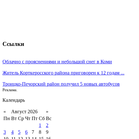
Ссылки
Облачно с прояснениями и небольшой снег в Коми
Житель Корткеросского района приговорен к 12 годам ...
Троицко-Печорский район получил 5 новых автобусов
Реклама.
Календарь
«
Август 2026
»
Пн
Вт
Ср
Чт
Пт
Сб
Вс
1
2
3
4
5
6
7
8
9
10
11
12
13
14
15
16