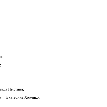
на;
;
дежда Пыстина;
" – Екатерина Хоменко;