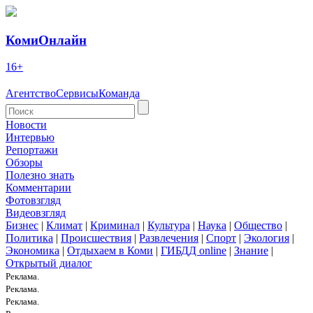
КомиОнлайн
16+
Агентство
Сервисы
Команда
Новости
Интервью
Репортажи
Обзоры
Полезно знать
Комментарии
Фотовзгляд
Видеовзгляд
Бизнес
|
Климат
|
Криминал
|
Культура
|
Наука
|
Общество
|
Политика
|
Происшествия
|
Развлечения
|
Спорт
|
Экология
|
Экономика
|
Отдыхаем в Коми
|
ГИБДД online
|
Знание
|
Открытый диалог
Реклама.
Реклама.
Реклама.