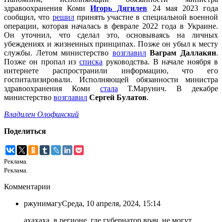
здравоохранения Коми
Игорь Дягилев
24 мая 2023 года
сообщил, что
решил
принять участие в специальной военной
операции, которая началась в феврале 2022 года в Украине.
Он уточнил, что сделал это, основываясь на личных
убеждениях и жизненных принципах. Позже он убыл к месту
службы. Летом министерство
возглавил
Ваграм Даллакян
.
Позже он пропал из
списка
руководства. В начале ноября в
интернете распространили информацию, что его
госпитализировали. Исполняющей обязанности министра
здравоохранения Коми
стала
Т.Марунич. В декабре
министерство
возглавил
Сергей Булатов
.
Владилен Олофинский
Поделиться
Реклама.
Реклама.
Комментарии
ржунимагу
Среда, 10 апреля, 2024, 15:14
ахахаха, в регионе, где губернатор врач, не могут