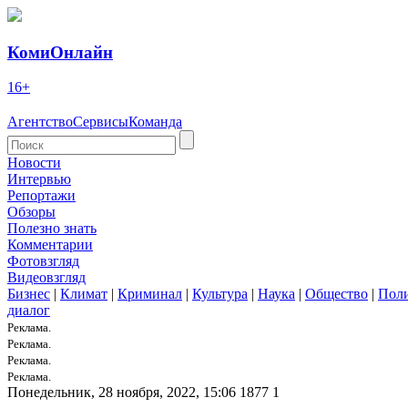
КомиОнлайн
16+
Агентство
Сервисы
Команда
Новости
Интервью
Репортажи
Обзоры
Полезно знать
Комментарии
Фотовзгляд
Видеовзгляд
Бизнес
|
Климат
|
Криминал
|
Культура
|
Наука
|
Общество
|
Пол
диалог
Реклама.
Реклама.
Реклама.
Реклама.
Понедельник, 28 ноября, 2022, 15:06
1877
1