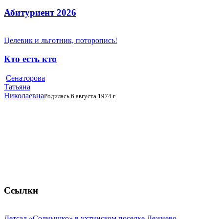
Абитуриент 2026
Целевик и льготник, поторопись!
Кто есть кто
Сенаторова
Татьяна
Николаевна
Родилась 6 августа 1974 г.
Ссылки
Детсад «Солнышко» в ухтинском поселке Дежнево ...