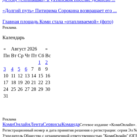
«Долгий путь» Питирима Сорокина возвращает его ...
Главная площадь Коми стала «отапливаемой» (фото)
Реклама.
Календарь
«
Август 2026
»
Пн
Вт
Ср
Чт
Пт
Сб
Вс
1
2
3
4
5
6
7
8
9
10
11
12
13
14
15
16
17
18
19
20
21
22
23
24
25
26
27
28
29
30
31
Реклама
КомиОнлайн
Лента
Сервисы
Команда
Сетевое издание «КомиОнлайн».
Регистрационный номер и дата принятия решения о регистрации: серия Эл №
Учредитель Общество с ограниченной ответственностью "КомиОнлайн" (ОГ