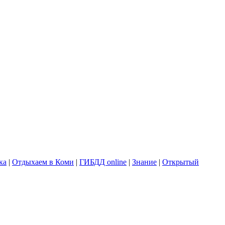
ка
|
Отдыхаем в Коми
|
ГИБДД online
|
Знание
|
Открытый