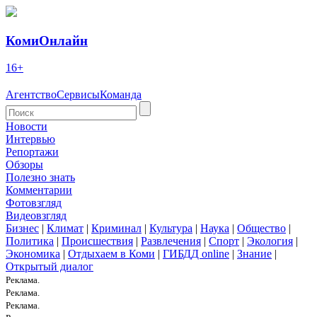
КомиОнлайн
16+
Агентство
Сервисы
Команда
Новости
Интервью
Репортажи
Обзоры
Полезно знать
Комментарии
Фотовзгляд
Видеовзгляд
Бизнес
|
Климат
|
Криминал
|
Культура
|
Наука
|
Общество
|
Политика
|
Происшествия
|
Развлечения
|
Спорт
|
Экология
|
Экономика
|
Отдыхаем в Коми
|
ГИБДД online
|
Знание
|
Открытый диалог
Реклама.
Реклама.
Реклама.