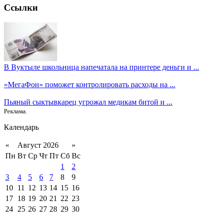
Ссылки
В Вуктыле школьница напечатала на принтере деньги и ...
«МегаФон» поможет контролировать расходы на ...
Пьяный сыктывкарец угрожал медикам битой и ...
Реклама.
Календарь
«
Август 2026
»
Пн
Вт
Ср
Чт
Пт
Сб
Вс
1
2
3
4
5
6
7
8
9
10
11
12
13
14
15
16
17
18
19
20
21
22
23
24
25
26
27
28
29
30