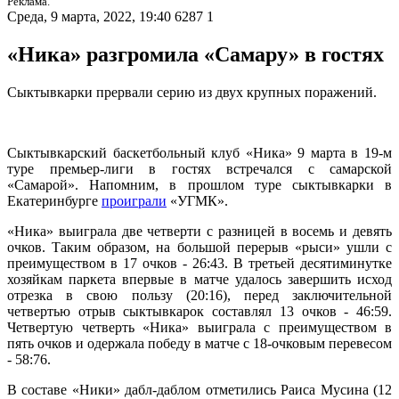
Реклама.
Среда, 9 марта, 2022, 19:40
6287
1
«Ника» разгромила «Самару» в гостях
Сыктывкарки прервали серию из двух крупных поражений.
Сыктывкарский баскетбольный клуб «Ника» 9 марта в 19-м
туре премьер-лиги в гостях встречался с самарской
«Самарой». Напомним, в прошлом туре сыктывкарки в
Екатеринбурге
проиграли
«УГМК».
«Ника» выиграла две четверти с разницей в восемь и девять
очков. Таким образом, на большой перерыв «рыси» ушли с
преимуществом в 17 очков - 26:43. В третьей десятиминутке
хозяйкам паркета впервые в матче удалось завершить исход
отрезка в свою пользу (20:16), перед заключительной
четвертью отрыв сыктывкарок составлял 13 очков - 46:59.
Четвертую четверть «Ника» выиграла с преимуществом в
пять очков и одержала победу в матче с 18-очковым перевесом
- 58:76.
В составе «Ники» дабл-даблом отметились Раиса Мусина (12