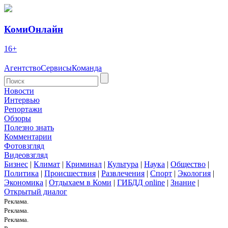
КомиОнлайн
16+
Агентство
Сервисы
Команда
Новости
Интервью
Репортажи
Обзоры
Полезно знать
Комментарии
Фотовзгляд
Видеовзгляд
Бизнес
|
Климат
|
Криминал
|
Культура
|
Наука
|
Общество
|
Политика
|
Происшествия
|
Развлечения
|
Спорт
|
Экология
|
Экономика
|
Отдыхаем в Коми
|
ГИБДД online
|
Знание
|
Открытый диалог
Реклама.
Реклама.
Реклама.