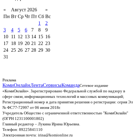
«
Август 2026
»
Пн
Вт
Ср
Чт
Пт
Сб
Вс
1
2
3
4
5
6
7
8
9
10
11
12
13
14
15
16
17
18
19
20
21
22
23
24
25
26
27
28
29
30
31
Реклама
КомиОнлайн
Лента
Сервисы
Команда
Сетевое издание
«КомиОнлайн». Зарегистрировано Федеральной службой по надзору в
сфере связи, информационных технологий и массовых коммуникаций;
Регистрационный номер и дата принятия решения о регистрации: серия Эл
№ ФС77-72997 от 06 июня 2018г.
Учредитель Общество с ограниченной ответственностью "КомиОнлайн"
(ОГРН 1231100001802)
Главный редактор – Лукина Ирина Юрьевна.
Телефон: 89225841110
Электронная почта: irina@komionline.ru