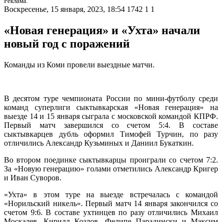
Реклама.
Воскресенье, 15 января, 2023, 18:54
1742
1
1
«Новая генерация» и «Ухта» начали
новый год с поражений
Команды из Коми провели выездные матчи.
В десятом туре чемпионата России по мини-футболу среди
команд суперлиги сыктывкарская «Новая генерация» на
выезде 14 и 15 января сыграла с московской командой КПРФ.
Первый матч завершился со счетом 5:4. В составе
сыктывкарцев дубль оформил Тимофей Турчин, по разу
отличились Александр Кузьминых и Даниил Букаткин.
Во втором поединке сыктывкарцы проиграли со счетом 7:2.
За «Новую генерацию» голами отметились Александр Кригер
и Иван Суворов.
«Ухта» в этом туре на выезде встречалась с командой
«Норильский никель». Первый матч 14 января закончился со
счетом 9:6. В составе ухтинцев по разу отличились Михаил
Москалев, Кирилл Козлов, Фелипе Парадински и Максим