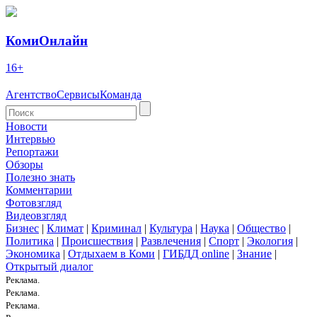
КомиОнлайн
16+
Агентство
Сервисы
Команда
Новости
Интервью
Репортажи
Обзоры
Полезно знать
Комментарии
Фотовзгляд
Видеовзгляд
Бизнес
|
Климат
|
Криминал
|
Культура
|
Наука
|
Общество
|
Политика
|
Происшествия
|
Развлечения
|
Спорт
|
Экология
|
Экономика
|
Отдыхаем в Коми
|
ГИБДД online
|
Знание
|
Открытый диалог
Реклама.
Реклама.
Реклама.