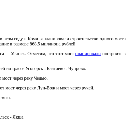
 этом году в Коми запланировали строительство одного моста
ние в размере 868,5 миллиона рублей.
Уса — Усинск. Отметим, что этот мост
планировали
построить в
й на трассе Усогорск - Благоево - Чупрово.
 мост через реку Чедью.
т мост через реку Лун-Вож и мост через ручей.
Лемью.
льск - Якша.