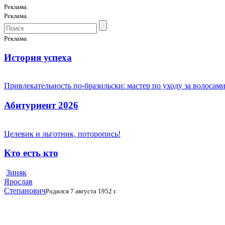
Реклама.
Реклама.
Реклама.
История успеха
Привлекательность по-бразильски: мастер по уходу за волоса
Абитуриент 2026
Целевик и льготник, поторопись!
Кто есть кто
Зиняк
Ярослав
Степанович
Родился 7 августа 1952 г.