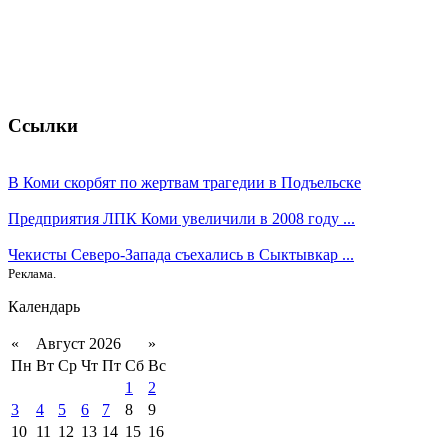
Ссылки
В Коми скорбят по жертвам трагедии в Подъельске
Предприятия ЛПК Коми увеличили в 2008 году ...
Чекисты Северо-Запада съехались в Сыктывкар ...
Реклама.
Календарь
«
Август 2026
»
Пн
Вт
Ср
Чт
Пт
Сб
Вс
1
2
3
4
5
6
7
8
9
10
11
12
13
14
15
16