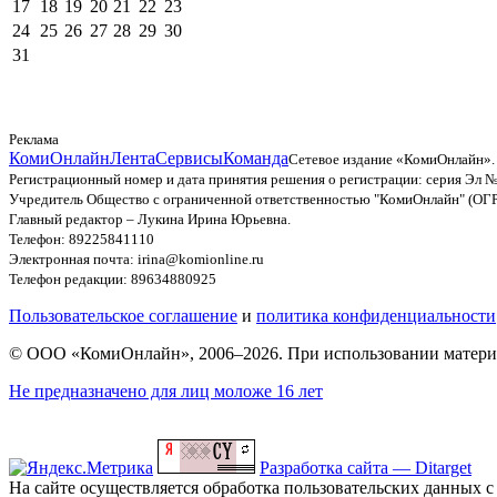
17
18
19
20
21
22
23
24
25
26
27
28
29
30
31
Реклама
КомиОнлайн
Лента
Сервисы
Команда
Сетевое издание «КомиОнлайн».
Регистрационный номер и дата принятия решения о регистрации: серия Эл №
Учредитель Общество с ограниченной ответственностью "КомиОнлайн" (ОГ
Главный редактор – Лукина Ирина Юрьевна.
Телефон: 89225841110
Электронная почта: irina@komionline.ru
Телефон редакции: 89634880925
Пользовательское соглашение
и
политика конфиденциальности
© ООО «КомиОнлайн», 2006–2026. При использовании материал
Не предназначено для лиц моложе 16 лет
Разработка сайта — Ditarget
На сайте осуществляется обработка пользовательских данных с