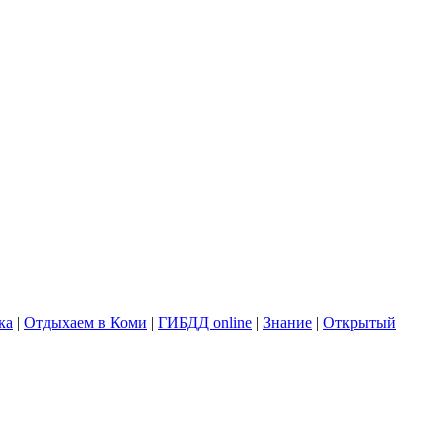
ка
|
Отдыхаем в Коми
|
ГИБДД online
|
Знание
|
Открытый