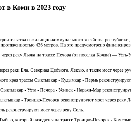
т в Коми в 2023 году
роительства и жилищно-коммунального хозяйства республики, в
протяженностью 436 метров. На это предусмотрено финансирова
 через реку Лыжа на трассе Печора (от поселка Кожва) — Усть-
ез реки Ела, Северная Цебъюга, Лекъю, а также мост через руче
кого края трассы Сыктывкар - Кудымкар - Пермь реконструируют
Сыктывкар - Ухта - Печора - Усинск - Нарьян-Мар реконструирую
Сыктывкар - Троицко-Печорск реконструируют мост через реку 
ель реконструируют мост через реку Соль.
Тыбью, который находится на трассе Троицко-Печорск - Комсомо