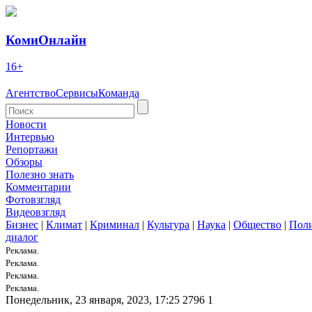
КомиОнлайн
16+
Агентство
Сервисы
Команда
Новости
Интервью
Репортажи
Обзоры
Полезно знать
Комментарии
Фотовзгляд
Видеовзгляд
Бизнес
|
Климат
|
Криминал
|
Культура
|
Наука
|
Общество
|
Пол
диалог
Реклама.
Реклама.
Реклама.
Реклама.
Понедельник, 23 января, 2023, 17:25
2796
1