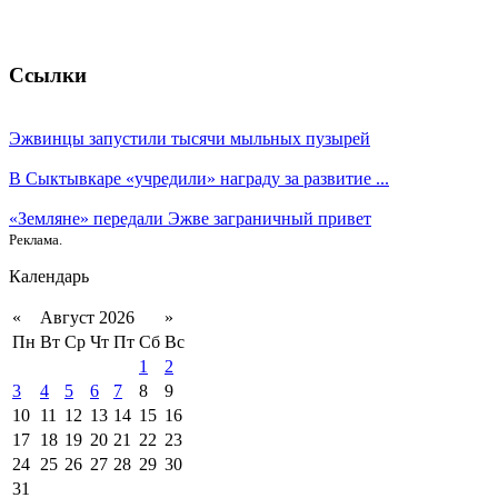
Ссылки
Эжвинцы запустили тысячи мыльных пузырей
В Сыктывкаре «учредили» награду за развитие ...
«Земляне» передали Эжве заграничный привет
Реклама.
Календарь
«
Август 2026
»
Пн
Вт
Ср
Чт
Пт
Сб
Вс
1
2
3
4
5
6
7
8
9
10
11
12
13
14
15
16
17
18
19
20
21
22
23
24
25
26
27
28
29
30
31