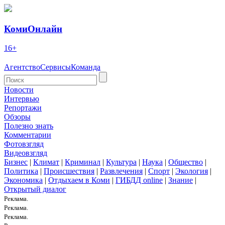
КомиОнлайн
16+
Агентство
Сервисы
Команда
Новости
Интервью
Репортажи
Обзоры
Полезно знать
Комментарии
Фотовзгляд
Видеовзгляд
Бизнес
|
Климат
|
Криминал
|
Культура
|
Наука
|
Общество
|
Политика
|
Происшествия
|
Развлечения
|
Спорт
|
Экология
|
Экономика
|
Отдыхаем в Коми
|
ГИБДД online
|
Знание
|
Открытый диалог
Реклама.
Реклама.
Реклама.