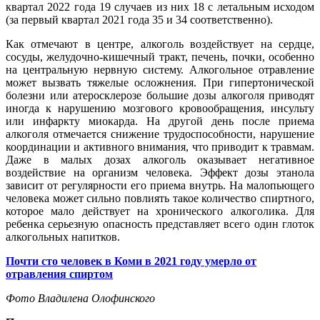
квартал 2022 года 19 случаев из них 18 с летальным исходом
(за первый квартал 2021 года 35 и 34 соответственно).
Как отмечают в центре, алкоголь воздействует на сердце,
сосуды, желудочно-кишечный тракт, печень, почки, особенно
на центральную нервную систему. Алкогольное отравление
может вызвать тяжелые осложнения. При гипертонической
болезни или атеросклерозе большие дозы алкоголя приводят
иногда к нарушению мозгового кровообращения, инсульту
или инфаркту миокарда. На другой день после приема
алкоголя отмечается снижение трудоспособности, нарушение
координации и активного внимания, что приводит к травмам.
Даже в малых дозах алкоголь оказывает негативное
воздействие на организм человека. Эффект дозы этанола
зависит от регулярности его приема внутрь. На малопьющего
человека может сильно повлиять такое количество спиртного,
которое мало действует на хронического алкоголика. Для
ребенка серьезную опасность представляет всего один глоток
алкогольных напитков.
Почти сто человек в Коми в 2021 году умерло от
отравления спиртом
Фото Владилена Олофинского