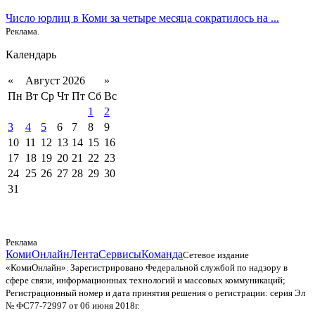
Число юрлиц в Коми за четыре месяца сократилось на ...
Реклама.
Календарь
«
Август 2026
»
Пн
Вт
Ср
Чт
Пт
Сб
Вс
1
2
3
4
5
6
7
8
9
10
11
12
13
14
15
16
17
18
19
20
21
22
23
24
25
26
27
28
29
30
31
Реклама
КомиОнлайн
Лента
Сервисы
Команда
Сетевое издание
«КомиОнлайн». Зарегистрировано Федеральной службой по надзору в
сфере связи, информационных технологий и массовых коммуникаций;
Регистрационный номер и дата принятия решения о регистрации: серия Эл
№ ФС77-72997 от 06 июня 2018г.