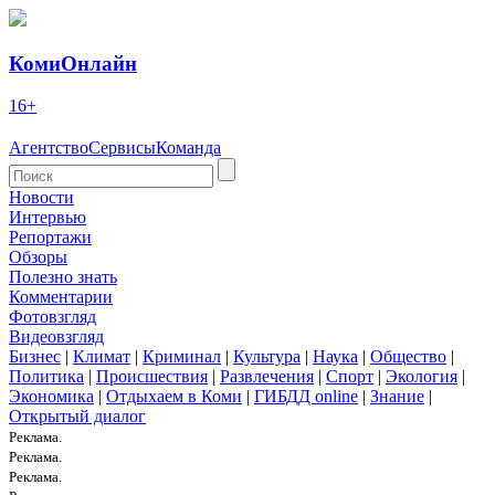
КомиОнлайн
16+
Агентство
Сервисы
Команда
Новости
Интервью
Репортажи
Обзоры
Полезно знать
Комментарии
Фотовзгляд
Видеовзгляд
Бизнес
|
Климат
|
Криминал
|
Культура
|
Наука
|
Общество
|
Политика
|
Происшествия
|
Развлечения
|
Спорт
|
Экология
|
Экономика
|
Отдыхаем в Коми
|
ГИБДД online
|
Знание
|
Открытый диалог
Реклама.
Реклама.
Реклама.