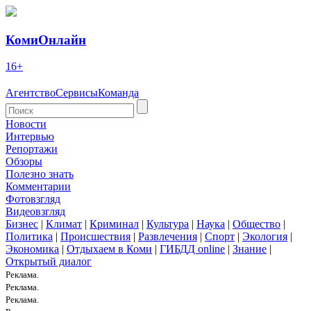
КомиОнлайн
16+
Агентство
Сервисы
Команда
Новости
Интервью
Репортажи
Обзоры
Полезно знать
Комментарии
Фотовзгляд
Видеовзгляд
Бизнес
|
Климат
|
Криминал
|
Культура
|
Наука
|
Общество
|
Политика
|
Происшествия
|
Развлечения
|
Спорт
|
Экология
|
Экономика
|
Отдыхаем в Коми
|
ГИБДД online
|
Знание
|
Открытый диалог
Реклама.
Реклама.
Реклама.