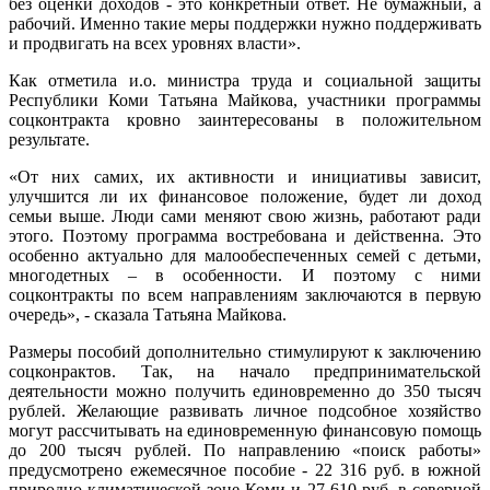
без оценки доходов - это конкретный ответ. Не бумажный, а
рабочий. Именно такие меры поддержки нужно поддерживать
и продвигать на всех уровнях власти».
Как отметила и.о. министра труда и социальной защиты
Республики Коми Татьяна Майкова, участники программы
соцконтракта кровно заинтересованы в положительном
результате.
«От них самих, их активности и инициативы зависит,
улучшится ли их финансовое положение, будет ли доход
семьи выше. Люди сами меняют свою жизнь, работают ради
этого. Поэтому программа востребована и действенна. Это
особенно актуально для малообеспеченных семей с детьми,
многодетных – в особенности. И поэтому с ними
соцконтракты по всем направлениям заключаются в первую
очередь», - сказала Татьяна Майкова.
Размеры пособий дополнительно стимулируют к заключению
соцконрактов. Так, на начало предпринимательской
деятельности можно получить единовременно до 350 тысяч
рублей. Желающие развивать личное подсобное хозяйство
могут рассчитывать на единовременную финансовую помощь
до 200 тысяч рублей. По направлению «поиск работы»
предусмотрено ежемесячное пособие - 22 316 руб. в южной
природно-климатической зоне Коми и 27 610 руб. в северной