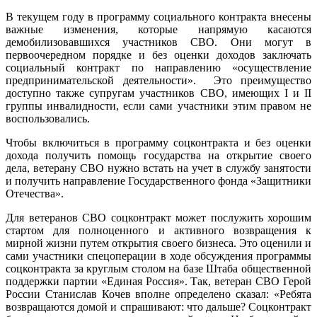
В текущем году в программу социального контракта внесены
важные изменения, которые напрямую касаются
демобилизовавшихся участников СВО. Они могут в
первоочередном порядке и без оценки доходов заключать
социальный контракт по направлению «осуществление
предпринимательской деятельности». Это преимущество
доступно также супругам участников СВО, имеющих I и II
группы инвалидности, если сами участники этим правом не
воспользовались.
Чтобы включиться в программу соцконтракта и без оценки
дохода получить помощь государства на открытие своего
дела, ветерану СВО нужно встать на учет в службу занятости
и получить направление Государственного фонда «Защитники
Отечества».
Для ветеранов СВО соцконтракт может послужить хорошим
стартом для полноценного и активного возвращения к
мирной жизни путем открытия своего бизнеса. Это оценили и
сами участники спецоперации в ходе обсуждения программы
соцконтракта за круглым столом на базе Штаба общественной
поддержки партии «Единая Россия». Так, ветеран СВО Герой
России Станислав Кочев вполне определено сказал: «Ребята
возвращаются домой и спрашивают: что дальше? Соцконтракт