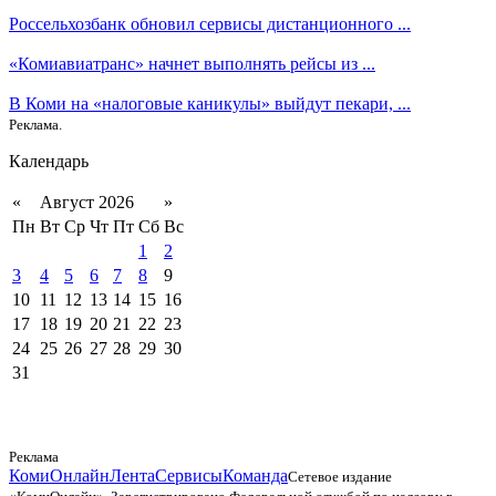
Россельхозбанк обновил сервисы дистанционного ...
«Комиавиатранс» начнет выполнять рейсы из ...
В Коми на «налоговые каникулы» выйдут пекари, ...
Реклама.
Календарь
«
Август 2026
»
Пн
Вт
Ср
Чт
Пт
Сб
Вс
1
2
3
4
5
6
7
8
9
10
11
12
13
14
15
16
17
18
19
20
21
22
23
24
25
26
27
28
29
30
31
Реклама
КомиОнлайн
Лента
Сервисы
Команда
Сетевое издание