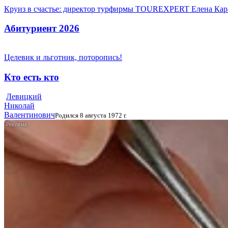
Круиз в счастье: директор турфирмы TOUREXPERT Елена Кара
Абитуриент 2026
Целевик и льготник, поторопись!
Кто есть кто
Левицкий
Николай
Валентинович
Родился 8 августа 1972 г.