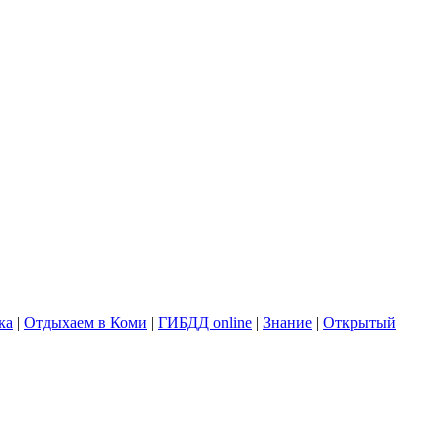
ка
|
Отдыхаем в Коми
|
ГИБДД online
|
Знание
|
Открытый