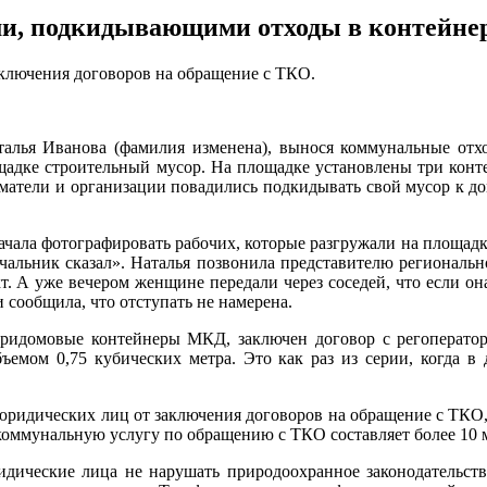
ями, подкидывающими отходы в контейн
аключения договоров на обращение с ТКО.
лья Иванова (фамилия изменена), вынося коммунальные отхо
адке строительный мусор. На площадке установлены три контей
матели и организации повадились подкидывать свой мусор к дом
ачала фотографировать рабочих, которые разгружали на площад
ачальник сказал». Наталья позвонила представителю региональ
т. А уже вечером женщине передали через соседей, что если она
и сообщила, что отступать не намерена.
 придомовые контейнеры МКД, заключен договор с регоператор
бъемом 0,75 кубических метра. Это как раз из серии, когда в
юридических лиц от заключения договоров на обращение с ТКО, 
коммунальную услугу по обращению с ТКО составляет более 10
ические лица не нарушать природоохранное законодательство,