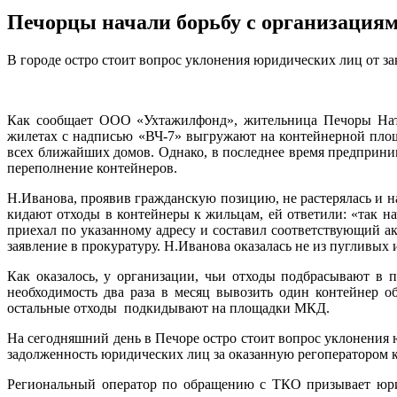
Печорцы начали борьбу с организаци
В городе остро стоит вопрос уклонения юридических лиц от з
Как сообщает ООО «Ухтажилфонд», жительница Печоры Ната
жилетах с надписью «ВЧ-7» выгружают на контейнерной площ
всех ближайших домов. Однако, в последнее время предприни
переполнение контейнеров.
Н.Иванова, проявив гражданскую позицию, не растерялась и н
кидают отходы в контейнеры к жильцам, ей ответили: «так н
приехал по указанному адресу и составил соответствующий ак
заявление в прокуратуру. Н.Иванова оказалась не из пугливых 
Как оказалось, у организации, чьи отходы подбрасывают в
необходимость два раза в месяц вывозить один контейнер о
остальные отходы подкидывают на площадки МКД.
На сегодняшний день в Печоре остро стоит вопрос уклонения 
задолженность юридических лиц за оказанную регоператором 
Региональный оператор по обращению с ТКО призывает юрид