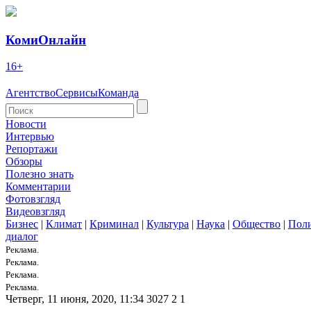
КомиОнлайн
16+
Агентство
Сервисы
Команда
Новости
Интервью
Репортажи
Обзоры
Полезно знать
Комментарии
Фотовзгляд
Видеовзгляд
Бизнес
|
Климат
|
Криминал
|
Культура
|
Наука
|
Общество
|
Пол
диалог
Реклама.
Реклама.
Реклама.
Реклама.
Четверг, 11 июня, 2020, 11:34
3027
2
1