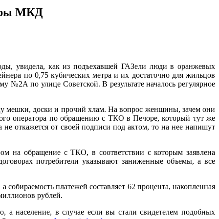
еры МКД
ды, увидела, как из подъехавшей ГАЗели люди в оранжевых
нера по 0,75 кубических метра и их достаточно для жильцов
у №2А по улице Советской. В результате началось регулярное
ку мешки, доски и прочий хлам. На вопрос женщины, зачем они
ного оператора по обращению с ТКО в Печоре, который тут же
 не откажется от своей подписи под актом, то на нее напишут
ом на обращение с ТКО, в соответствии с которым заявлена
 договорах потребители указывают заниженные объемы, а все
а собираемость платежей составляет 62 процента, накопленная
 миллионов рублей.
 а население, в случае если вы стали свидетелем подобных