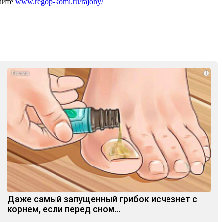
сайте
www.regop-komi.ru/rajony/
i
Даже самый запущенный грибок исчезнет с
корнем, если перед сном…