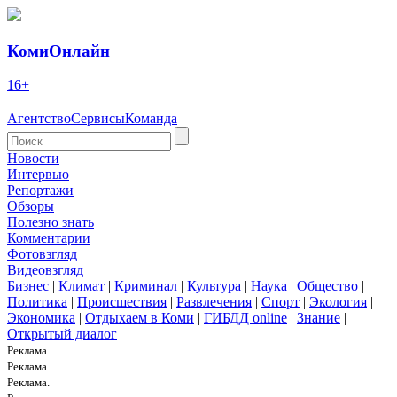
КомиОнлайн
16+
Агентство
Сервисы
Команда
Новости
Интервью
Репортажи
Обзоры
Полезно знать
Комментарии
Фотовзгляд
Видеовзгляд
Бизнес
|
Климат
|
Криминал
|
Культура
|
Наука
|
Общество
|
Политика
|
Происшествия
|
Развлечения
|
Спорт
|
Экология
|
Экономика
|
Отдыхаем в Коми
|
ГИБДД online
|
Знание
|
Открытый диалог
Реклама.
Реклама.
Реклама.