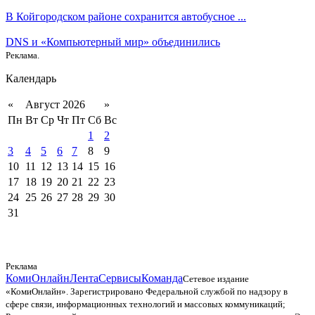
В Койгородском районе сохранится автобусное ...
DNS и «Компьютерный мир» объединились
Реклама.
Календарь
«
Август 2026
»
Пн
Вт
Ср
Чт
Пт
Сб
Вс
1
2
3
4
5
6
7
8
9
10
11
12
13
14
15
16
17
18
19
20
21
22
23
24
25
26
27
28
29
30
31
Реклама
КомиОнлайн
Лента
Сервисы
Команда
Сетевое издание
«КомиОнлайн». Зарегистрировано Федеральной службой по надзору в
сфере связи, информационных технологий и массовых коммуникаций;