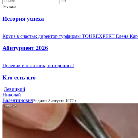
Реклама.
История успеха
Круиз в счастье: директор турфирмы TOUREXPERT Елена Кара
Абитуриент 2026
Целевик и льготник, поторопись!
Кто есть кто
Левицкий
Николай
Валентинович
Родился 8 августа 1972 г.