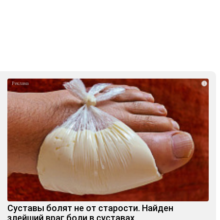
i
Суставы болят не от старости. Найден
злейший враг боли в суставах