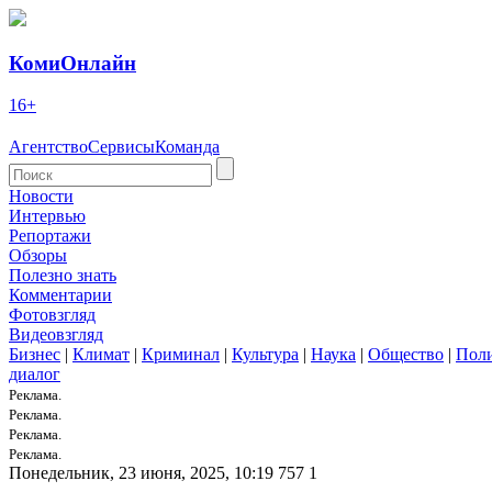
КомиОнлайн
16+
Агентство
Сервисы
Команда
Новости
Интервью
Репортажи
Обзоры
Полезно знать
Комментарии
Фотовзгляд
Видеовзгляд
Бизнес
|
Климат
|
Криминал
|
Культура
|
Наука
|
Общество
|
Пол
диалог
Реклама.
Реклама.
Реклама.
Реклама.
Понедельник, 23 июня, 2025, 10:19
757
1