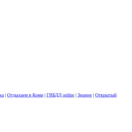
ка
|
Отдыхаем в Коми
|
ГИБДД online
|
Знание
|
Открытый