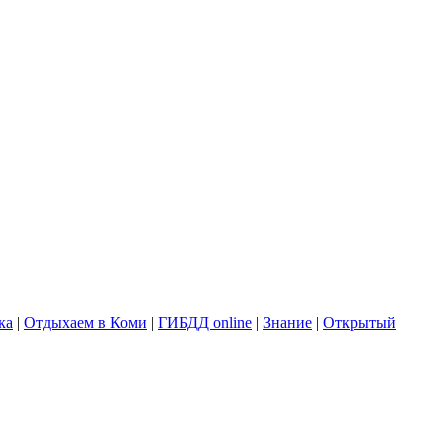
ка
|
Отдыхаем в Коми
|
ГИБДД online
|
Знание
|
Открытый