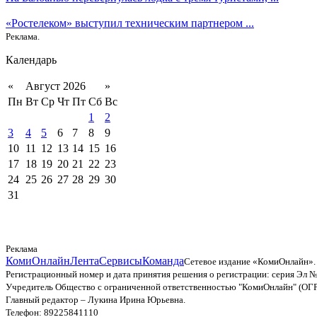
«Ростелеком» выступил техническим партнером ...
Реклама.
Календарь
«
Август 2026
»
Пн
Вт
Ср
Чт
Пт
Сб
Вс
1
2
3
4
5
6
7
8
9
10
11
12
13
14
15
16
17
18
19
20
21
22
23
24
25
26
27
28
29
30
31
Реклама
КомиОнлайн
Лента
Сервисы
Команда
Сетевое издание «КомиОнлайн».
Регистрационный номер и дата принятия решения о регистрации: серия Эл №
Учредитель Общество с ограниченной ответственностью "КомиОнлайн" (ОГ
Главный редактор – Лукина Ирина Юрьевна.
Телефон: 89225841110