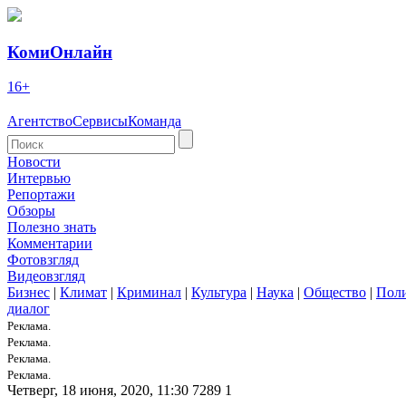
КомиОнлайн
16+
Агентство
Сервисы
Команда
Новости
Интервью
Репортажи
Обзоры
Полезно знать
Комментарии
Фотовзгляд
Видеовзгляд
Бизнес
|
Климат
|
Криминал
|
Культура
|
Наука
|
Общество
|
Пол
диалог
Реклама.
Реклама.
Реклама.
Реклама.
Четверг, 18 июня, 2020, 11:30
7289
1