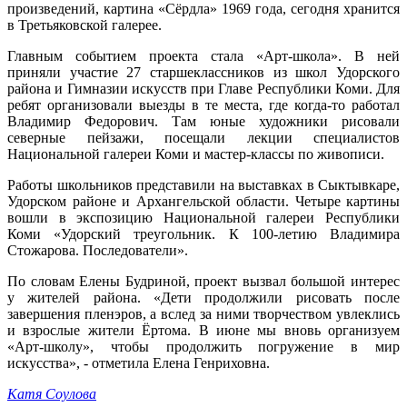
произведений, картина «Сёрдла» 1969 года, сегодня хранится
в Третьяковской галерее.
Главным событием проекта стала «Арт-школа». В ней
приняли участие 27 старшеклассников из школ Удорского
района и Гимназии искусств при Главе Республики Коми. Для
ребят организовали выезды в те места, где когда-то работал
Владимир Федорович. Там юные художники рисовали
северные пейзажи, посещали лекции специалистов
Национальной галереи Коми и мастер-классы по живописи.
Работы школьников представили на выставках в Сыктывкаре,
Удорском районе и Архангельской области. Четыре картины
вошли в экспозицию Национальной галереи Республики
Коми «Удорский треугольник. К 100-летию Владимира
Стожарова. Последователи».
По словам Елены Будриной, проект вызвал большой интерес
у жителей района. «Дети продолжили рисовать после
завершения пленэров, а вслед за ними творчеством увлеклись
и взрослые жители Ёртома. В июне мы вновь организуем
«Арт-школу», чтобы продолжить погружение в мир
искусства», - отметила Елена Генриховна.
Катя Соулова