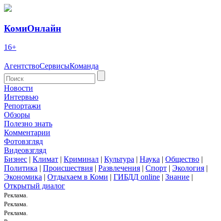
КомиОнлайн
16+
Агентство
Сервисы
Команда
Новости
Интервью
Репортажи
Обзоры
Полезно знать
Комментарии
Фотовзгляд
Видеовзгляд
Бизнес
|
Климат
|
Криминал
|
Культура
|
Наука
|
Общество
|
Политика
|
Происшествия
|
Развлечения
|
Спорт
|
Экология
|
Экономика
|
Отдыхаем в Коми
|
ГИБДД online
|
Знание
|
Открытый диалог
Реклама.
Реклама.
Реклама.