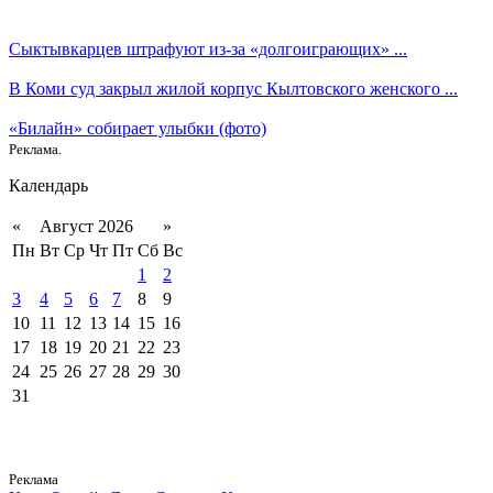
Сыктывкарцев штрафуют из-за «долгоиграющих» ...
В Коми суд закрыл жилой корпус Кылтовского женского ...
«Билайн» собирает улыбки (фото)
Реклама.
Календарь
«
Август 2026
»
Пн
Вт
Ср
Чт
Пт
Сб
Вс
1
2
3
4
5
6
7
8
9
10
11
12
13
14
15
16
17
18
19
20
21
22
23
24
25
26
27
28
29
30
31
Реклама