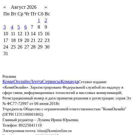
«
Август 2026
»
Пн
Вт
Ср
Чт
Пт
Сб
Вс
1
2
3
4
5
6
7
8
9
10
11
12
13
14
15
16
17
18
19
20
21
22
23
24
25
26
27
28
29
30
31
Реклама
КомиОнлайн
Лента
Сервисы
Команда
Сетевое издание
«КомиОнлайн». Зарегистрировано Федеральной службой по надзору в
сфере связи, информационных технологий и массовых коммуникаций;
Регистрационный номер и дата принятия решения о регистрации: серия Эл
№ ФС77-72997 от 06 июня 2018г.
Учредитель Общество с ограниченной ответственностью "КомиОнлайн"
(ОГРН 1231100001802)
Главный редактор – Лукина Ирина Юрьевна.
Телефон: 89225841110
Электронная почта: irina@komionline.ru