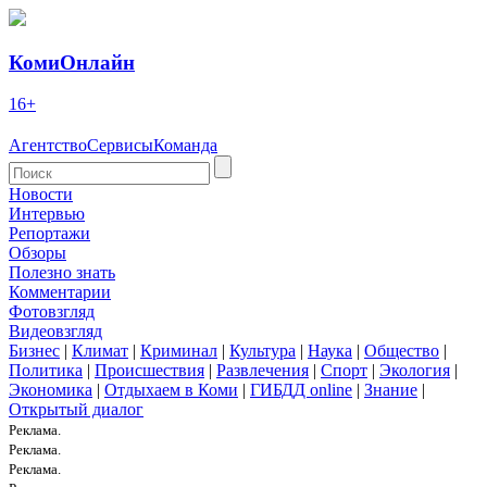
КомиОнлайн
16+
Агентство
Сервисы
Команда
Новости
Интервью
Репортажи
Обзоры
Полезно знать
Комментарии
Фотовзгляд
Видеовзгляд
Бизнес
|
Климат
|
Криминал
|
Культура
|
Наука
|
Общество
|
Политика
|
Происшествия
|
Развлечения
|
Спорт
|
Экология
|
Экономика
|
Отдыхаем в Коми
|
ГИБДД online
|
Знание
|
Открытый диалог
Реклама.
Реклама.
Реклама.