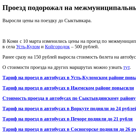
Проезд подорожал на межмуниципальн
Выросли цены на поездку до Сыктывкара.
В Коми с 10 марта изменились цены на проезд по межмуницип
в села
Усть-Кулом
и
Койгородок
– 500 рублей.
Ранее сразу на 150 рублей выросла стоимость билета на автобу
О стоимости проезда на других маршрутах можно узнать
тут
.
Тариф на проезд в автобусах в Усть-Куломском районе пов
Тариф на проезд в автобусах в Ижемском районе повысили
Стоимость проезда в автобусах по Сыктывдинскому району
Тариф на проезд в автобусах в Воркуте подняли до 24 рубле
Тариф на проезд в автобусах в Печоре подняли до 21 рубля
Тариф на проезд в автобусах в Сосногорске подняли до 26 р