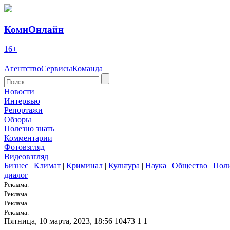
КомиОнлайн
16+
Агентство
Сервисы
Команда
Новости
Интервью
Репортажи
Обзоры
Полезно знать
Комментарии
Фотовзгляд
Видеовзгляд
Бизнес
|
Климат
|
Криминал
|
Культура
|
Наука
|
Общество
|
Пол
диалог
Реклама.
Реклама.
Реклама.
Реклама.
Пятница, 10 марта, 2023, 18:56
10473
1
1