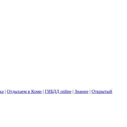
ка
|
Отдыхаем в Коми
|
ГИБДД online
|
Знание
|
Открытый