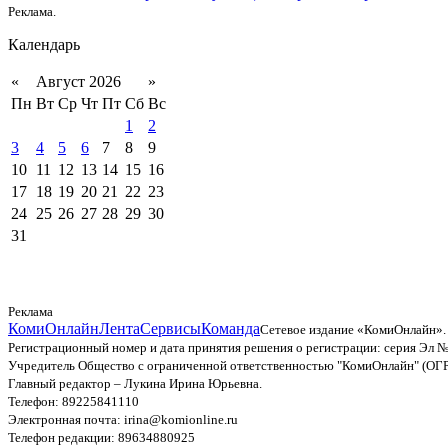
Реклама.
Календарь
«
Август 2026
»
Пн
Вт
Ср
Чт
Пт
Сб
Вс
1
2
3
4
5
6
7
8
9
10
11
12
13
14
15
16
17
18
19
20
21
22
23
24
25
26
27
28
29
30
31
Реклама
КомиОнлайн
Лента
Сервисы
Команда
Сетевое издание «КомиОнлайн».
Регистрационный номер и дата принятия решения о регистрации: серия Эл №
Учредитель Общество с ограниченной ответственностью "КомиОнлайн" (ОГ
Главный редактор – Лукина Ирина Юрьевна.
Телефон: 89225841110
Электронная почта: irina@komionline.ru
Телефон редакции: 89634880925