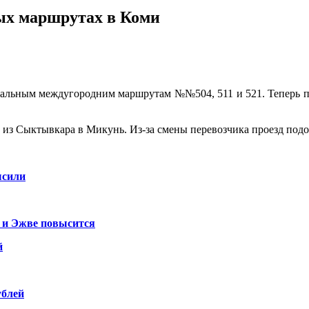
ых маршрутах в Коми
альным междугородним маршрутам №№504, 511 и 521. Теперь по
с из Сыктывкара в Микунь. Из-за смены перевозчика проезд подо
ысили
 и Эжве повысится
й
ублей