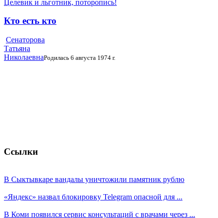
Целевик и льготник, поторопись!
Кто есть кто
Сенаторова
Татьяна
Николаевна
Родилась 6 августа 1974 г.
Ссылки
В Сыктывкаре вандалы уничтожили памятник рублю
«Яндекс» назвал блокировку Telegram опасной для ...
В Коми появился сервис консультаций с врачами через ...