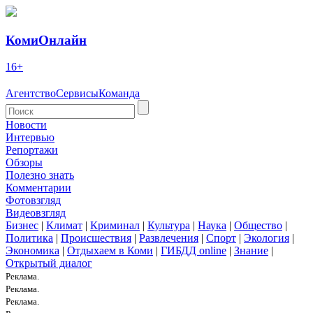
КомиОнлайн
16+
Агентство
Сервисы
Команда
Новости
Интервью
Репортажи
Обзоры
Полезно знать
Комментарии
Фотовзгляд
Видеовзгляд
Бизнес
|
Климат
|
Криминал
|
Культура
|
Наука
|
Общество
|
Политика
|
Происшествия
|
Развлечения
|
Спорт
|
Экология
|
Экономика
|
Отдыхаем в Коми
|
ГИБДД online
|
Знание
|
Открытый диалог
Реклама.
Реклама.
Реклама.