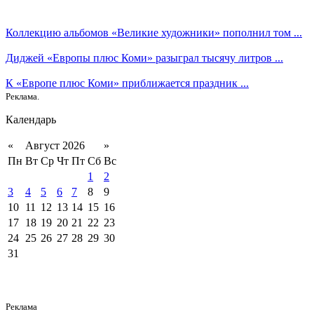
Коллекцию альбомов «Великие художники» пополнил том ...
Диджей «Европы плюс Коми» разыграл тысячу литров ...
К «Европе плюс Коми» приближается праздник ...
Реклама.
Календарь
«
Август 2026
»
Пн
Вт
Ср
Чт
Пт
Сб
Вс
1
2
3
4
5
6
7
8
9
10
11
12
13
14
15
16
17
18
19
20
21
22
23
24
25
26
27
28
29
30
31
Реклама