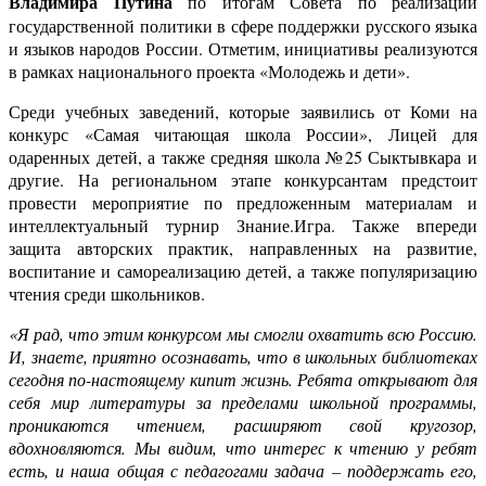
Владимира Путина
по итогам Совета по реализации
государственной политики в сфере поддержки русского языка
и языков народов России. Отметим, инициативы реализуются
в рамках национального проекта «Молодежь и дети».
Среди учебных заведений, которые заявились от
Коми
на
конкурс «Самая читающая школа России»,
Лицей для
одаренных детей, а также средняя школа №25 Сыктывкара и
другие.
На региональном этапе
конкурсантам
предстоит
провести мероприятие по предложенным материалам и
интеллектуальный турнир Знание.Игра. Также
впереди
защита авторских практик, направленных на развитие,
воспитание и самореализацию детей, а также популяризацию
чтения среди школьников.
«Я рад, что этим конкурсом мы смогли охватить всю Россию.
И, знаете, приятно осознавать, что в школьных библиотеках
сегодня по-настоящему кипит жизнь. Ребята открывают для
себя мир литературы за пределами школьной программы,
проникаются чтением, расширяют свой кругозор,
вдохновляются. Мы видим, что интерес к чтению у ребят
есть, и наша общая с педагогами задача – поддержать его,