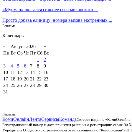
«Мурман» оказался сильнее сыктывкарского ...
Просто добавь единицу: номера вызова экстренных ...
Реклама.
Календарь
«
Август 2026
»
Пн
Вт
Ср
Чт
Пт
Сб
Вс
1
2
3
4
5
6
7
8
9
10
11
12
13
14
15
16
17
18
19
20
21
22
23
24
25
26
27
28
29
30
31
Реклама
КомиОнлайн
Лента
Сервисы
Команда
Сетевое издание «КомиОнлайн».
Регистрационный номер и дата принятия решения о регистрации: серия Эл №
Учредитель Общество с ограниченной ответственностью "КомиОнлайн" (ОГ