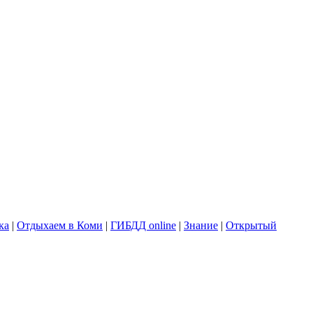
ка
|
Отдыхаем в Коми
|
ГИБДД online
|
Знание
|
Открытый