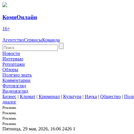
КомиОнлайн
16+
Агентство
Сервисы
Команда
Новости
Интервью
Репортажи
Обзоры
Полезно знать
Комментарии
Фотовзгляд
Видеовзгляд
Бизнес
|
Климат
|
Криминал
|
Культура
|
Наука
|
Общество
|
Пол
диалог
Реклама.
Реклама.
Реклама.
Реклама.
Пятница, 29 мая, 2026, 16:06
2426
1