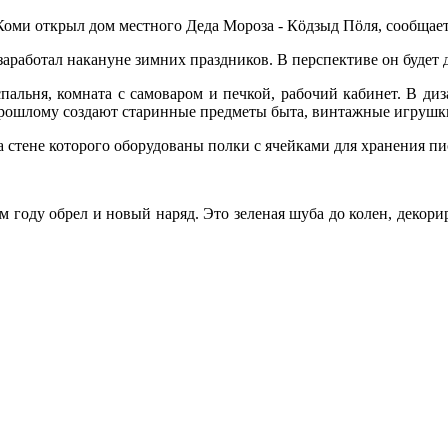
оми открыл дом местного Деда Мороза - Кöдзыд Пöля, сообщает
работал накануне зимних праздников. В перспективе он будет де
спальня, комната с самоваром и печкой, рабочий кабинет. В диз
прошлому создают старинные предметы быта, винтажные игрушки
а стене которого оборудованы полки с ячейками для хранения пи
м году обрел и новый наряд. Это зеленая шуба до колен, декори