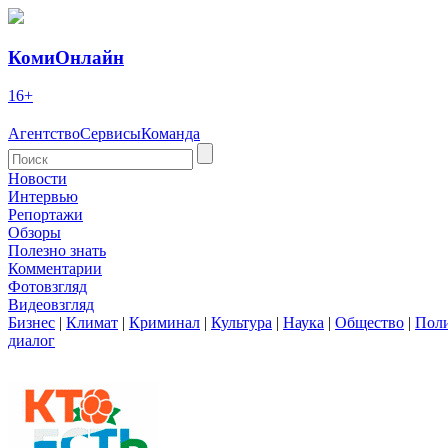
КомиОнлайн
16+
Агентство
Сервисы
Команда
Новости
Интервью
Репортажи
Обзоры
Полезно знать
Комментарии
Фотовзгляд
Видеовзгляд
Бизнес
|
Климат
|
Криминал
|
Культура
|
Наука
|
Общество
|
Пол
диалог