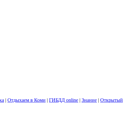
ка
|
Отдыхаем в Коми
|
ГИБДД online
|
Знание
|
Открытый