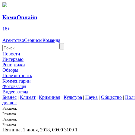
КомиОнлайн
16+
Агентство
Сервисы
Команда
Новости
Интервью
Репортажи
Обзоры
Полезно знать
Комментарии
Фотовзгляд
Видеовзгляд
Бизнес
|
Климат
|
Криминал
|
Культура
|
Наука
|
Общество
|
Пол
диалог
Реклама.
Реклама.
Реклама.
Реклама.
Пятница, 1 июня, 2018, 00:00
3100
1