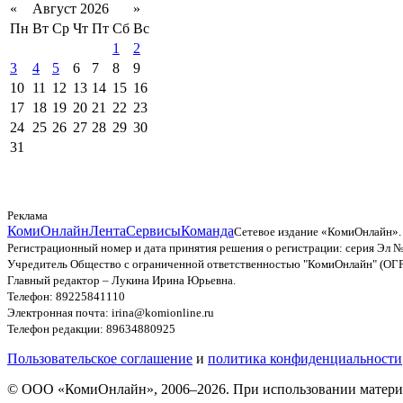
«
Август 2026
»
Пн
Вт
Ср
Чт
Пт
Сб
Вс
1
2
3
4
5
6
7
8
9
10
11
12
13
14
15
16
17
18
19
20
21
22
23
24
25
26
27
28
29
30
31
Реклама
КомиОнлайн
Лента
Сервисы
Команда
Сетевое издание «КомиОнлайн».
Регистрационный номер и дата принятия решения о регистрации: серия Эл №
Учредитель Общество с ограниченной ответственностью "КомиОнлайн" (ОГ
Главный редактор – Лукина Ирина Юрьевна.
Телефон: 89225841110
Электронная почта: irina@komionline.ru
Телефон редакции: 89634880925
Пользовательское соглашение
и
политика конфиденциальности
© ООО «КомиОнлайн», 2006–2026. При использовании материал