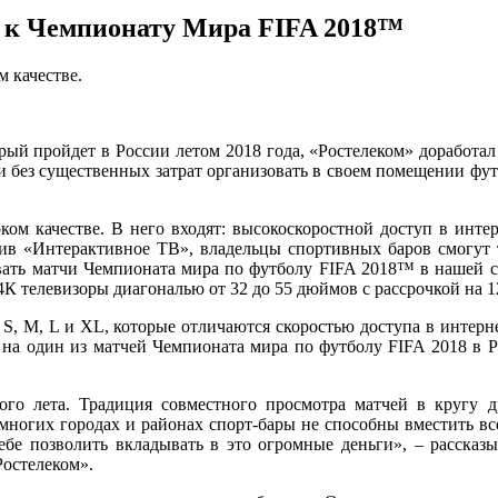
 к Чемпионату Мира FIFA 2018™
м качестве.
ый пройдет в России летом 2018 года, «Ростелеком» доработа
 и без существенных затрат организовать в своем помещении фу
ком качестве. В него входят: высокоскоростной доступ в интер
ив «Интерактивное ТВ», владельцы спортивных баров смогут 
зывать матчи Чемпионата мира по футболу FIFA 2018™ в нашей 
 4К телевизоры диагональю от 32 до 55 дюймов с рассрочкой на 1
 S, M, L и XL, которые отличаются скоростью доступа в интер
а на один из матчей Чемпионата мира по футболу FIFA 2018 в 
го лета. Традиция совместного просмотра матчей в кругу д
Во многих городах и районах спорт-бары не способны вместить 
ебе позволить вкладывать в это огромные деньги», – расска
остелеком».