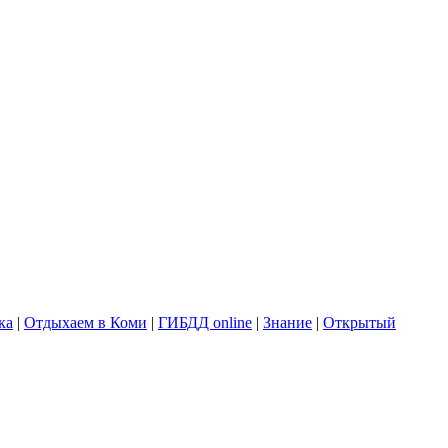
ка
|
Отдыхаем в Коми
|
ГИБДД online
|
Знание
|
Открытый