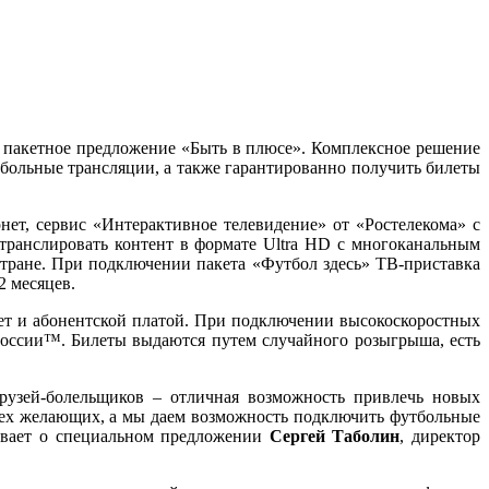
л пакетное предложение «Быть в плюсе». Комплексное решение
тбольные трансляции, а также гарантированно получить билеты
нет, сервис «Интерактивное телевидение» от «Ростелекома» с
транслировать контент в формате Ultra HD с многоканальным
стране. При подключении пакета «Футбол здесь» ТВ-приставка
2 месяцев.
нет и абонентской платой. При подключении высокоскоростных
России™. Билеты выдаются путем случайного розыгрыша, есть
рузей-болельщиков – отличная возможность привлечь новых
всех желающих, а мы даем возможность подключить футбольные
зывает о специальном предложении
Сергей Таболин
, директор