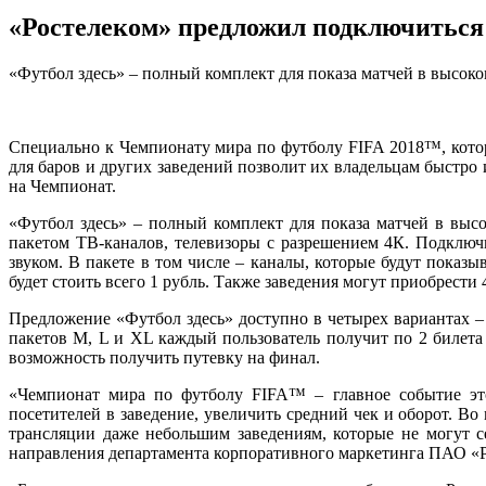
«Ростелеком» предложил подключиться
«Футбол здесь» – полный комплект для показа матчей в высоко
Специально к Чемпионату мира по футболу FIFA 2018™, котор
для баров и других заведений позволит их владельцам быстро
на Чемпионат.
«Футбол здесь» – полный комплект для показа матчей в высо
пакетом ТВ-каналов, телевизоры с разрешением 4К. Подключ
звуком. В пакете в том числе – каналы, которые будут пока
будет стоить всего 1 рубль. Также заведения могут приобрести
Предложение «Футбол здесь» доступно в четырех вариантах –
пакетов М, L и XL каждый пользователь получит по 2 билет
возможность получить путевку на финал.
«Чемпионат мира по футболу FIFA™ – главное событие это
посетителей в заведение, увеличить средний чек и оборот. 
трансляции даже небольшим заведениям, которые не могут с
направления департамента корпоративного маркетинга ПАО «Р