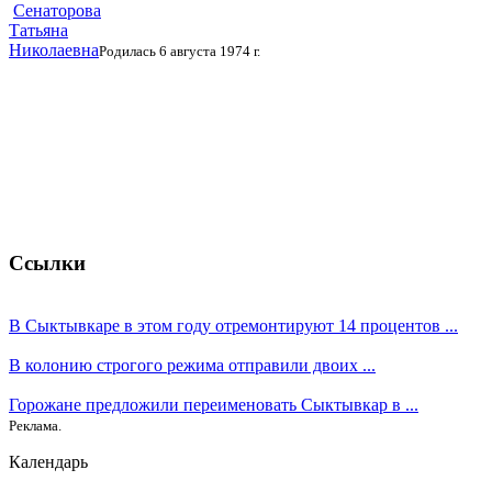
Сенаторова
Татьяна
Николаевна
Родилась 6 августа 1974 г.
Ссылки
В Сыктывкаре в этом году отремонтируют 14 процентов ...
В колонию строгого режима отправили двоих ...
Горожане предложили переименовать Сыктывкар в ...
Реклама.
Календарь