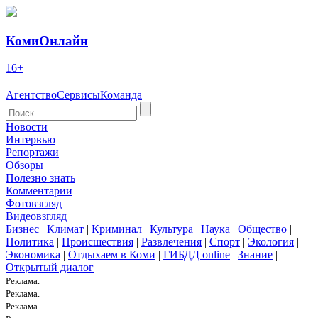
КомиОнлайн
16+
Агентство
Сервисы
Команда
Новости
Интервью
Репортажи
Обзоры
Полезно знать
Комментарии
Фотовзгляд
Видеовзгляд
Бизнес
|
Климат
|
Криминал
|
Культура
|
Наука
|
Общество
|
Политика
|
Происшествия
|
Развлечения
|
Спорт
|
Экология
|
Экономика
|
Отдыхаем в Коми
|
ГИБДД online
|
Знание
|
Открытый диалог
Реклама.
Реклама.
Реклама.