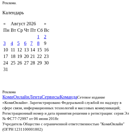
Реклама.
Календарь
«
Август 2026
»
Пн
Вт
Ср
Чт
Пт
Сб
Вс
1
2
3
4
5
6
7
8
9
10
11
12
13
14
15
16
17
18
19
20
21
22
23
24
25
26
27
28
29
30
31
Реклама
КомиОнлайн
Лента
Сервисы
Команда
Сетевое издание
«КомиОнлайн». Зарегистрировано Федеральной службой по надзору в
сфере связи, информационных технологий и массовых коммуникаций;
Регистрационный номер и дата принятия решения о регистрации: серия Эл
№ ФС77-72997 от 06 июня 2018г.
Учредитель Общество с ограниченной ответственностью "КомиОнлайн"
(ОГРН 1231100001802)