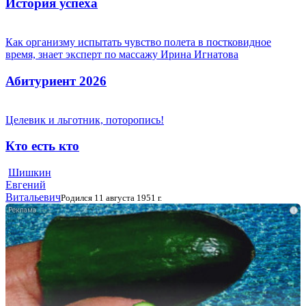
История успеха
Как организму испытать чувство полета в постковидное
время, знает эксперт по массажу Ирина Игнатова
Абитуриент 2026
Целевик и льготник, поторопись!
Кто есть кто
Шишкин
Евгений
Витальевич
Родился 11 августа 1951 г.
i