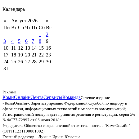
Календарь
«
Август 2026
»
Пн
Вт
Ср
Чт
Пт
Сб
Вс
1
2
3
4
5
6
7
8
9
10
11
12
13
14
15
16
17
18
19
20
21
22
23
24
25
26
27
28
29
30
31
Реклама
КомиОнлайн
Лента
Сервисы
Команда
Сетевое издание
«КомиОнлайн». Зарегистрировано Федеральной службой по надзору в
сфере связи, информационных технологий и массовых коммуникаций;
Регистрационный номер и дата принятия решения о регистрации: серия Эл
№ ФС77-72997 от 06 июня 2018г.
Учредитель Общество с ограниченной ответственностью "КомиОнлайн"
(ОГРН 1231100001802)
Главный редактор – Лукина Ирина Юрьевна.