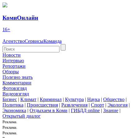
КомиОнлайн
16+
Агентство
Сервисы
Команда
Новости
Интервью
Репортажи
Обзоры
Полезно знать
Комментарии
Фотовзгляд
Видеовзгляд
Бизнес
|
Климат
|
Криминал
|
Культура
|
Наука
|
Общество
|
Политика
|
Происшествия
|
Развлечения
|
Спорт
|
Экология
|
Экономика
|
Отдыхаем в Коми
|
ГИБДД online
|
Знание
|
Открытый диалог
Реклама.
Реклама.
Реклама.