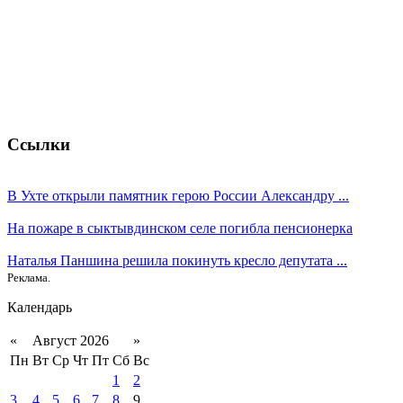
Ссылки
В Ухте открыли памятник герою России Александру ...
На пожаре в сыктывдинском селе погибла пенсионерка
Наталья Паншина решила покинуть кресло депутата ...
Реклама.
Календарь
«
Август 2026
»
Пн
Вт
Ср
Чт
Пт
Сб
Вс
1
2
3
4
5
6
7
8
9