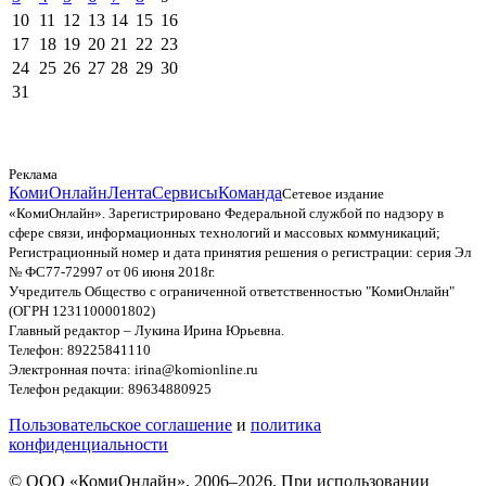
10
11
12
13
14
15
16
17
18
19
20
21
22
23
24
25
26
27
28
29
30
31
Реклама
КомиОнлайн
Лента
Сервисы
Команда
Сетевое издание
«КомиОнлайн». Зарегистрировано Федеральной службой по надзору в
сфере связи, информационных технологий и массовых коммуникаций;
Регистрационный номер и дата принятия решения о регистрации: серия Эл
№ ФС77-72997 от 06 июня 2018г.
Учредитель Общество с ограниченной ответственностью "КомиОнлайн"
(ОГРН 1231100001802)
Главный редактор – Лукина Ирина Юрьевна.
Телефон: 89225841110
Электронная почта: irina@komionline.ru
Телефон редакции: 89634880925
Пользовательское соглашение
и
политика
конфиденциальности
© ООО «КомиОнлайн», 2006–2026. При использовании