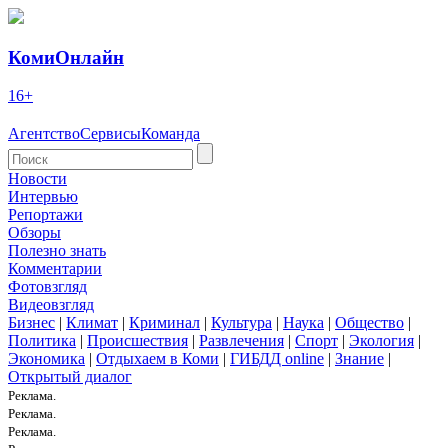
КомиОнлайн
16+
Агентство
Сервисы
Команда
Новости
Интервью
Репортажи
Обзоры
Полезно знать
Комментарии
Фотовзгляд
Видеовзгляд
Бизнес
|
Климат
|
Криминал
|
Культура
|
Наука
|
Общество
|
Политика
|
Происшествия
|
Развлечения
|
Спорт
|
Экология
|
Экономика
|
Отдыхаем в Коми
|
ГИБДД online
|
Знание
|
Открытый диалог
Реклама.
Реклама.
Реклама.