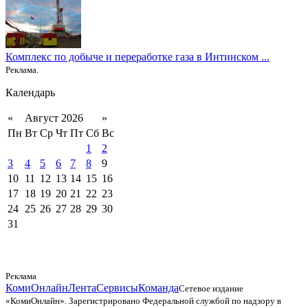
Комплекс по добыче и переработке газа в Интинском ...
Реклама.
Календарь
«
Август 2026
»
Пн
Вт
Ср
Чт
Пт
Сб
Вс
1
2
3
4
5
6
7
8
9
10
11
12
13
14
15
16
17
18
19
20
21
22
23
24
25
26
27
28
29
30
31
Реклама
КомиОнлайн
Лента
Сервисы
Команда
Сетевое издание
«КомиОнлайн». Зарегистрировано Федеральной службой по надзору в