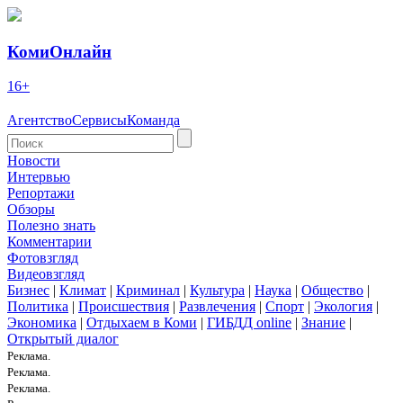
КомиОнлайн
16+
Агентство
Сервисы
Команда
Новости
Интервью
Репортажи
Обзоры
Полезно знать
Комментарии
Фотовзгляд
Видеовзгляд
Бизнес
|
Климат
|
Криминал
|
Культура
|
Наука
|
Общество
|
Политика
|
Происшествия
|
Развлечения
|
Спорт
|
Экология
|
Экономика
|
Отдыхаем в Коми
|
ГИБДД online
|
Знание
|
Открытый диалог
Реклама.
Реклама.
Реклама.