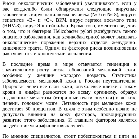
Риски онкологических заболеваний увеличиваются, если у
вас когда-либо были обнаружены следующие вирусные
заболевания: вирус папилломы человека (№16 и №18), вирусы
гепатитов «В» и «С», ВИЧ, вирус герпеса восьмого типа
(HHV-8), вирус Эпштейна-Бар. Кроме того, имеются сведения
о том, что и бактерия Helicobacter pylori (возбудитель такого
опасного заболевания, как хеликобактериоз) может вызывать
онкологические поражения верхних отделов желудочно-
кишечного тракта. Одним из факторов риска возникновения
рака являются и хронические воспаления.
В последнее время в мире отмечается тенденция к
значительному росту числа заболеваний меланомой кожи,
особенно у женщин молодого возраста. Статистика
заболеваемости меланомой кожи в России неутешительна.
Прорастая через все слои кожи, опухолевые клетки с током
крови и лимфы разносятся по всему организму, образуя
отдаленные метастазы (вторичные очаги опухоли) в легких,
печени, головном мозге. Летальность при меланоме кожи
достигает 50 процентов. В связи с этим особенно важно не
допускать влияния на кожу факторов, провоцирующих
развитие этого заболевания. И главным фактором является
воздействие ультрафиолетовых лучей.
По мнению специалистов, стоит побеспокоиться и идти на