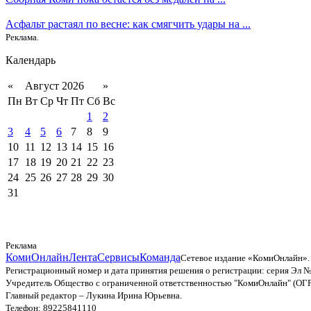
Асфальт растаял по весне: как смягчить удары на ...
Реклама.
Календарь
«
Август 2026
»
Пн
Вт
Ср
Чт
Пт
Сб
Вс
1
2
3
4
5
6
7
8
9
10
11
12
13
14
15
16
17
18
19
20
21
22
23
24
25
26
27
28
29
30
31
Реклама
КомиОнлайн
Лента
Сервисы
Команда
Сетевое издание «КомиОнлайн».
Регистрационный номер и дата принятия решения о регистрации: серия Эл №
Учредитель Общество с ограниченной ответственностью "КомиОнлайн" (ОГ
Главный редактор – Лукина Ирина Юрьевна.
Телефон: 89225841110