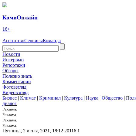
КомиОнлайн
16+
Агентство
Сервисы
Команда
Новости
Интервью
Репортажи
Обзоры
Полезно знать
Комментарии
Фотовзгляд
Видеовзгляд
Бизнес
|
Климат
|
Криминал
|
Культура
|
Наука
|
Общество
|
Пол
диалог
Реклама.
Реклама.
Реклама.
Реклама.
Пятница, 2 июля, 2021, 18:12
20116
1