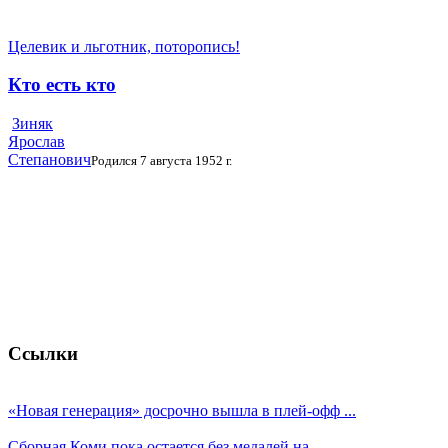
Целевик и льготник, поторопись!
Кто есть кто
Зиняк
Ярослав
Степанович
Родился 7 августа 1952 г.
Ссылки
«Новая генерация» досрочно вышла в плей-офф ...
Сборная Коми пока остается без медалей на ...