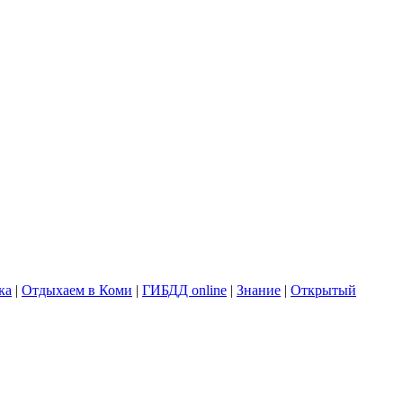
ка
|
Отдыхаем в Коми
|
ГИБДД online
|
Знание
|
Открытый