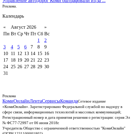
Управление автодорог Коми оштрафовали из-за ...
Реклама.
Календарь
«
Август 2026
»
Пн
Вт
Ср
Чт
Пт
Сб
Вс
1
2
3
4
5
6
7
8
9
10
11
12
13
14
15
16
17
18
19
20
21
22
23
24
25
26
27
28
29
30
31
Реклама
КомиОнлайн
Лента
Сервисы
Команда
Сетевое издание
«КомиОнлайн». Зарегистрировано Федеральной службой по надзору в
сфере связи, информационных технологий и массовых коммуникаций;
Регистрационный номер и дата принятия решения о регистрации: серия Эл
№ ФС77-72997 от 06 июня 2018г.
Учредитель Общество с ограниченной ответственностью "КомиОнлайн"
(ОГРН 1231100001802)