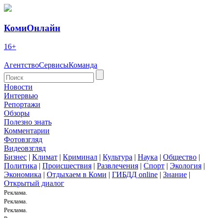
КомиОнлайн
16+
Агентство
Сервисы
Команда
Новости
Интервью
Репортажи
Обзоры
Полезно знать
Комментарии
Фотовзгляд
Видеовзгляд
Бизнес
|
Климат
|
Криминал
|
Культура
|
Наука
|
Общество
|
Политика
|
Происшествия
|
Развлечения
|
Спорт
|
Экология
|
Экономика
|
Отдыхаем в Коми
|
ГИБДД online
|
Знание
|
Открытый диалог
Реклама.
Реклама.
Реклама.