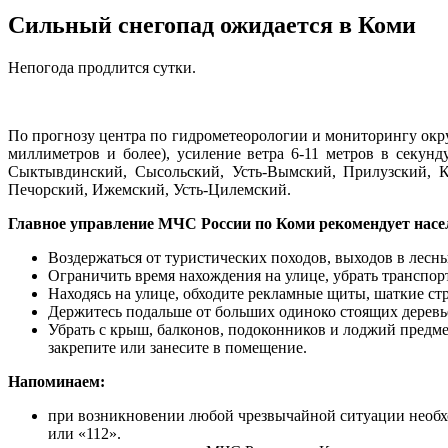
Сильный снегопад ожидается в Коми
Непогода продлится сутки.
По прогнозу центра по гидрометеорологии и мониторингу окру
миллиметров и более), усиление ветра 6-11 метров в секун
Сыктывдинский, Сысольский, Усть-Вымский, Прилузский, Ко
Печорский, Ижемский, Усть-Цилемский.
Главное управление МЧС России по Коми рекомендует насе
Воздержаться от туристических походов, выходов в лесны
Ограничить время нахождения на улице, убрать транспор
Находясь на улице, обходите рекламные щиты, шаткие ст
Держитесь подальше от больших одиноко стоящих деревье
Убрать с крыш, балконов, подоконников и лоджий предм
закрепите или занесите в помещение.
Напоминаем:
при возникновении любой чрезвычайной ситуации необхо
или «112».