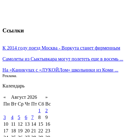
Ссылки
К 2014 году поезд Москва - Воркута станет фирменным
Самолеты из Сыктывкара могут полететь еще в восемь ...
На «Каникулах с «ЛУКОЙЛом» школьники из Коми ...
Реклама.
Календарь
«
Август 2026
»
Пн
Вт
Ср
Чт
Пт
Сб
Вс
1
2
3
4
5
6
7
8
9
10
11
12
13
14
15
16
17
18
19
20
21
22
23