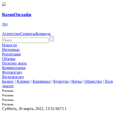
КомиОнлайн
16+
Агентство
Сервисы
Команда
Новости
Интервью
Репортажи
Обзоры
Полезно знать
Комментарии
Фотовзгляд
Видеовзгляд
Бизнес
|
Климат
|
Криминал
|
Культура
|
Наука
|
Общество
|
Пол
диалог
Реклама.
Реклама.
Реклама.
Реклама.
Суббота, 26 марта, 2022, 13:52
6673
1