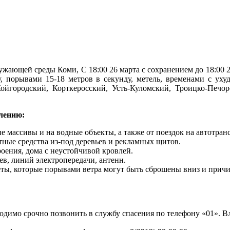
жающей среды Коми, С 18:00 26 марта с сохранением до 18:00 2
ду, порывами 15-18 метров в секунду, метель, временами с ух
йгородский, Корткеросский, Усть-Куломский, Троицко-Печор
лению:
е массивы и на водные объекты, а также от поездок на автотран
тные средства из-под деревьев и рекламных щитов.
роения, дома с неустойчивой кровлей.
в, линий электропередачи, антенн.
еты, которые порывами ветра могут быть сброшены вниз и причи
димо срочно позвонить в службу спасения по телефону «01». В