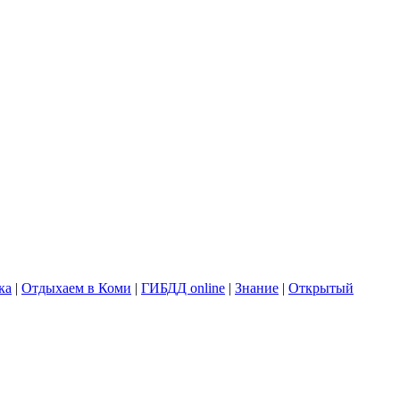
ка
|
Отдыхаем в Коми
|
ГИБДД online
|
Знание
|
Открытый