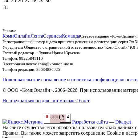
24
25
26
27
28
29
30
31
Реклама
КомиОнлайн
Лента
Сервисы
Команда
Сетевое издание «КомиОнлайн».
Регистрационный номер и дата принятия решения о регистрации: серия Эл №
Учредитель Общество с ограниченной ответственностью "КомиОнлайн" (ОГ
Главный редактор – Лукина Ирина Юрьевна.
Телефон: 89225841110
Электронная почта: irina@komionline.ru
Телефон редакции: 89634880925
Пользовательское соглашение
и
политика конфиденциальности
© ООО «КомиОнлайн», 2006–2026. При использовании материал
Не предназначено для лиц моложе 16 лет
Разработка сайта — Ditarget
На сайте осуществляется обработка пользовательских данных с
Правил. Вы также можете запретить сохранение Cookie в настро