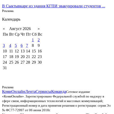
В Сыктывкаре из здания КГПИ эвакуировали студентов ...
Реклама.
Календарь
«
Август 2026
»
Пн
Вт
Ср
Чт
Пт
Сб
Вс
1
2
3
4
5
6
7
8
9
10
11
12
13
14
15
16
17
18
19
20
21
22
23
24
25
26
27
28
29
30
31
Реклама
КомиОнлайн
Лента
Сервисы
Команда
Сетевое издание
«КомиОнлайн». Зарегистрировано Федеральной службой по надзору в
сфере связи, информационных технологий и массовых коммуникаций;
Регистрационный номер и дата принятия решения о регистрации: серия Эл
№ ФС77-72997 от 06 июня 2018г.