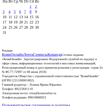
Пн
Вт
Ср
Чт
Пт
Сб
Вс
1
2
3
4
5
6
7
8
9
10
11
12
13
14
15
16
17
18
19
20
21
22
23
24
25
26
27
28
29
30
31
Реклама
КомиОнлайн
Лента
Сервисы
Команда
Сетевое издание
«КомиОнлайн». Зарегистрировано Федеральной службой по надзору в
сфере связи, информационных технологий и массовых коммуникаций;
Регистрационный номер и дата принятия решения о регистрации: серия Эл
№ ФС77-72997 от 06 июня 2018г.
Учредитель Общество с ограниченной ответственностью "КомиОнлайн"
(ОГРН 1231100001802)
Главный редактор – Лукина Ирина Юрьевна.
Телефон: 89225841110
Электронная почта: irina@komionline.ru
Телефон редакции: 89634880925
Пользовательское соглашение
и
политика