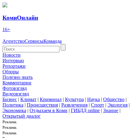
КомиОнлайн
16+
Агентство
Сервисы
Команда
Новости
Интервью
Репортажи
Обзоры
Полезно знать
Комментарии
Фотовзгляд
Видеовзгляд
Бизнес
|
Климат
|
Криминал
|
Культура
|
Наука
|
Общество
|
Политика
|
Происшествия
|
Развлечения
|
Спорт
|
Экология
|
Экономика
|
Отдыхаем в Коми
|
ГИБДД online
|
Знание
|
Открытый диалог
Реклама.
Реклама.
Реклама.