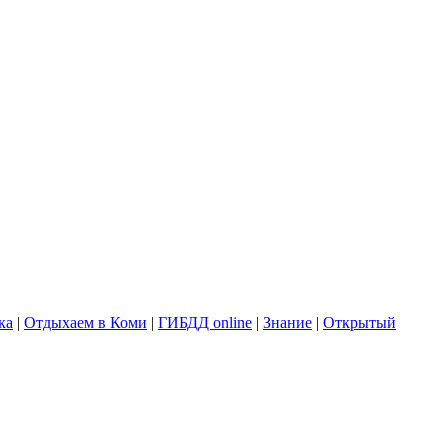
ка
|
Отдыхаем в Коми
|
ГИБДД online
|
Знание
|
Открытый