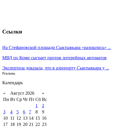
Ссылки
На Стефановской площади Сыктывкара «разошлись» ...
МВД по Коми сыграет против лотерейных автоматов
Экспертиза доказала, что в аэропорту Сыктывкара у ...
Реклама.
Календарь
«
Август 2026
»
Пн
Вт
Ср
Чт
Пт
Сб
Вс
1
2
3
4
5
6
7
8
9
10
11
12
13
14
15
16
17
18
19
20
21
22
23