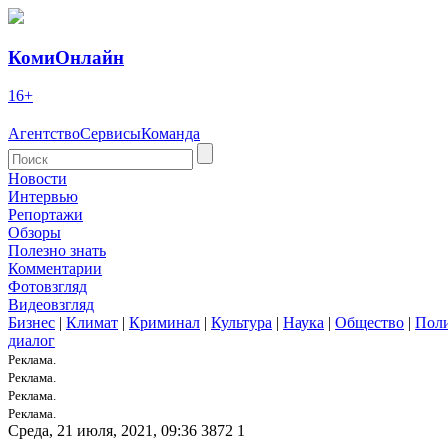
КомиОнлайн
16+
Агентство
Сервисы
Команда
Новости
Интервью
Репортажи
Обзоры
Полезно знать
Комментарии
Фотовзгляд
Видеовзгляд
Бизнес
|
Климат
|
Криминал
|
Культура
|
Наука
|
Общество
|
Пол
диалог
Реклама.
Реклама.
Реклама.
Реклама.
Среда, 21 июля, 2021, 09:36
3872
1