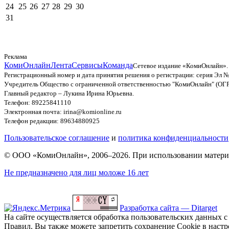
24
25
26
27
28
29
30
31
Реклама
КомиОнлайн
Лента
Сервисы
Команда
Сетевое издание «КомиОнлайн».
Регистрационный номер и дата принятия решения о регистрации: серия Эл №
Учредитель Общество с ограниченной ответственностью "КомиОнлайн" (ОГ
Главный редактор – Лукина Ирина Юрьевна.
Телефон: 89225841110
Электронная почта: irina@komionline.ru
Телефон редакции: 89634880925
Пользовательское соглашение
и
политика конфиденциальности
© ООО «КомиОнлайн», 2006–2026. При использовании материал
Не предназначено для лиц моложе 16 лет
Разработка сайта — Ditarget
На сайте осуществляется обработка пользовательских данных с
Правил. Вы также можете запретить сохранение Cookie в настро