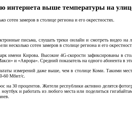
ью интернета выше температуры на улиц
о сотен замеров в столице региона и его окрестностях.
ектронные письма, слушать треки онлайн и смотреть видео на
ли несколько сотен замеров в столице региона и его окрестност
арк имени Кирова. Высокие 4G-скорости зафиксированы в стол
кси» и «Аврора». Средний показатель на одного абонента в этих
ьтаты измерений даже выше, чем в столице Коми. Такими мест
50-60 Мбит/с.
ос на 30 процентов. Жители республики активно делятся фотог
а ноутбук и работать из любого места или поделиться гигабайта
анев.