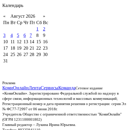
Календарь
«
Август 2026
»
Пн
Вт
Ср
Чт
Пт
Сб
Вс
1
2
3
4
5
6
7
8
9
10
11
12
13
14
15
16
17
18
19
20
21
22
23
24
25
26
27
28
29
30
31
Реклама
КомиОнлайн
Лента
Сервисы
Команда
Сетевое издание
«КомиОнлайн». Зарегистрировано Федеральной службой по надзору в
сфере связи, информационных технологий и массовых коммуникаций;
Регистрационный номер и дата принятия решения о регистрации: серия Эл
№ ФС77-72997 от 06 июня 2018г.
Учредитель Общество с ограниченной ответственностью "КомиОнлайн"
(ОГРН 1231100001802)
Главный редактор – Лукина Ирина Юрьевна.
Телефон: 89225841110