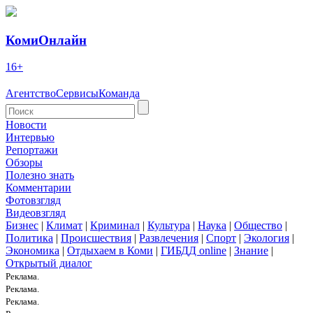
КомиОнлайн
16+
Агентство
Сервисы
Команда
Новости
Интервью
Репортажи
Обзоры
Полезно знать
Комментарии
Фотовзгляд
Видеовзгляд
Бизнес
|
Климат
|
Криминал
|
Культура
|
Наука
|
Общество
|
Политика
|
Происшествия
|
Развлечения
|
Спорт
|
Экология
|
Экономика
|
Отдыхаем в Коми
|
ГИБДД online
|
Знание
|
Открытый диалог
Реклама.
Реклама.
Реклама.