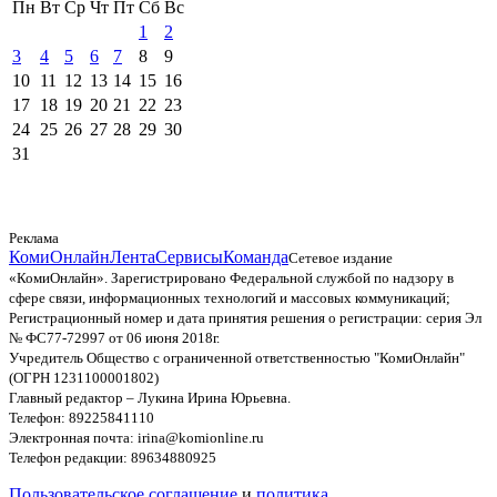
Пн
Вт
Ср
Чт
Пт
Сб
Вс
1
2
3
4
5
6
7
8
9
10
11
12
13
14
15
16
17
18
19
20
21
22
23
24
25
26
27
28
29
30
31
Реклама
КомиОнлайн
Лента
Сервисы
Команда
Сетевое издание
«КомиОнлайн». Зарегистрировано Федеральной службой по надзору в
сфере связи, информационных технологий и массовых коммуникаций;
Регистрационный номер и дата принятия решения о регистрации: серия Эл
№ ФС77-72997 от 06 июня 2018г.
Учредитель Общество с ограниченной ответственностью "КомиОнлайн"
(ОГРН 1231100001802)
Главный редактор – Лукина Ирина Юрьевна.
Телефон: 89225841110
Электронная почта: irina@komionline.ru
Телефон редакции: 89634880925
Пользовательское соглашение
и
политика