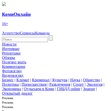
КомиОнлайн
16+
Агентство
Сервисы
Команда
Новости
Интервью
Репортажи
Обзоры
Полезно знать
Комментарии
Фотовзгляд
Видеовзгляд
Бизнес
|
Климат
|
Криминал
|
Культура
|
Наука
|
Общество
|
Политика
|
Происшествия
|
Развлечения
|
Спорт
|
Экология
|
Экономика
|
Отдыхаем в Коми
|
ГИБДД online
|
Знание
|
Открытый диалог
Реклама.
Реклама.
Реклама.