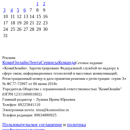
1
2
3
4
5
6
7
8
9
10
11
12
13
14
15
16
17
18
19
20
21
22
23
24
25
26
27
28
29
30
31
Реклама
КомиОнлайн
Лента
Сервисы
Команда
Сетевое издание
«КомиОнлайн». Зарегистрировано Федеральной службой по надзору в
сфере связи, информационных технологий и массовых коммуникаций;
Регистрационный номер и дата принятия решения о регистрации: серия Эл
№ ФС77-72997 от 06 июня 2018г.
Учредитель Общество с ограниченной ответственностью "КомиОнлайн"
(ОГРН 1231100001802)
Главный редактор – Лукина Ирина Юрьевна.
Телефон: 89225841110
Электронная почта: irina@komionline.ru
Телефон редакции: 89634880925
Пользовательское соглашение
и
политика
конфиденциальности