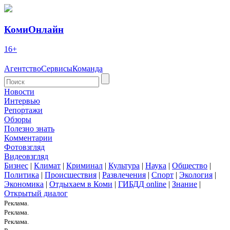
КомиОнлайн
16+
Агентство
Сервисы
Команда
Новости
Интервью
Репортажи
Обзоры
Полезно знать
Комментарии
Фотовзгляд
Видеовзгляд
Бизнес
|
Климат
|
Криминал
|
Культура
|
Наука
|
Общество
|
Политика
|
Происшествия
|
Развлечения
|
Спорт
|
Экология
|
Экономика
|
Отдыхаем в Коми
|
ГИБДД online
|
Знание
|
Открытый диалог
Реклама.
Реклама.
Реклама.