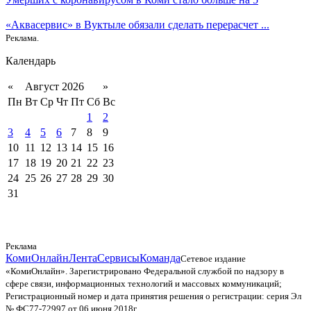
«Аквасервис» в Вуктыле обязали сделать перерасчет ...
Реклама.
Календарь
«
Август 2026
»
Пн
Вт
Ср
Чт
Пт
Сб
Вс
1
2
3
4
5
6
7
8
9
10
11
12
13
14
15
16
17
18
19
20
21
22
23
24
25
26
27
28
29
30
31
Реклама
КомиОнлайн
Лента
Сервисы
Команда
Сетевое издание
«КомиОнлайн». Зарегистрировано Федеральной службой по надзору в
сфере связи, информационных технологий и массовых коммуникаций;
Регистрационный номер и дата принятия решения о регистрации: серия Эл
№ ФС77-72997 от 06 июня 2018г.