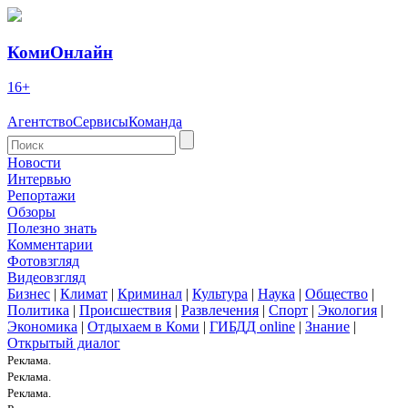
КомиОнлайн
16+
Агентство
Сервисы
Команда
Новости
Интервью
Репортажи
Обзоры
Полезно знать
Комментарии
Фотовзгляд
Видеовзгляд
Бизнес
|
Климат
|
Криминал
|
Культура
|
Наука
|
Общество
|
Политика
|
Происшествия
|
Развлечения
|
Спорт
|
Экология
|
Экономика
|
Отдыхаем в Коми
|
ГИБДД online
|
Знание
|
Открытый диалог
Реклама.
Реклама.
Реклама.