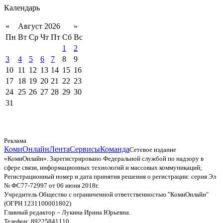
Календарь
«
Август 2026
»
Пн
Вт
Ср
Чт
Пт
Сб
Вс
1
2
3
4
5
6
7
8
9
10
11
12
13
14
15
16
17
18
19
20
21
22
23
24
25
26
27
28
29
30
31
Реклама
КомиОнлайн
Лента
Сервисы
Команда
Сетевое издание
«КомиОнлайн». Зарегистрировано Федеральной службой по надзору в
сфере связи, информационных технологий и массовых коммуникаций;
Регистрационный номер и дата принятия решения о регистрации: серия Эл
№ ФС77-72997 от 06 июня 2018г.
Учредитель Общество с ограниченной ответственностью "КомиОнлайн"
(ОГРН 1231100001802)
Главный редактор – Лукина Ирина Юрьевна.
Телефон: 89225841110