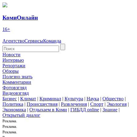
КомиОнлайн
16+
Агентство
Сервисы
Команда
Новости
Интервью
Репортажи
Обзоры
Полезно знать
Комментарии
Фотовзгляд
Видеовзгляд
Бизнес
|
Климат
|
Криминал
|
Культура
|
Наука
|
Общество
|
Политика
|
Происшествия
|
Развлечения
|
Спорт
|
Экология
|
Экономика
|
Отдыхаем в Коми
|
ГИБДД online
|
Знание
|
Открытый диалог
Реклама.
Реклама.
Реклама.